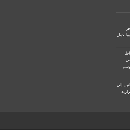
اص
يبيا حول
اظ
، سيبقى
وسم
نين إلى
رازية