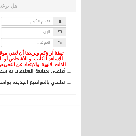
هل ترغب
تهمّنا آراؤكم ونريدها أن تُغني موق
الإساءة للكاتب أو للأشخاص أو لل
الذات الالهية. والابتعاد عن التحر
أعلمني بمتابعة التعليقات بواسطة
أعلمني بالمواضيع الجديدة بواسطة