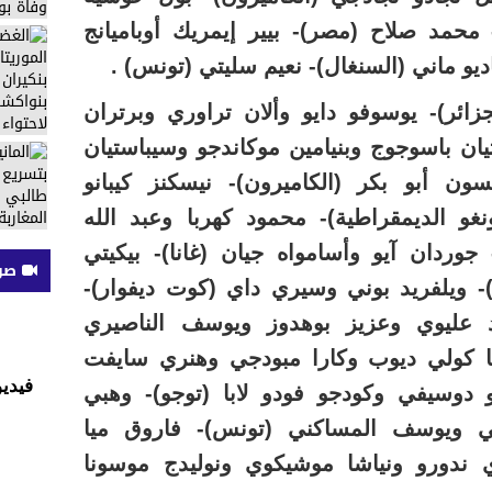
- محمد صلاح (مصر)- بيير إيمريك أوباميانج
ساديو ماني (السنغال)- نعيم سليتي (تونس) .
ائر)- يوسوفو دايو وألان تراوري وبرتران
يان باسوجوج وبنيامين موكاندجو وسيباستيان
ون أبو بكر (الكاميرون)- نيسكنز كيبانو
غو الديمقراطية)- محمود كهربا وعبد الله
وردان آيو وأسامواه جيان (غانا)- بيكيتي
صوت
- ويلفريد بوني وسيري داي (كوت ديفوار)-
 عليوي وعزيز بوهدوز ويوسف الناصيري
ا كولي ديوب وكارا مبودجي وهنري سايفت
فيدي
 دوسيفي وكودجو فودو لابا (توجو)- وهبي
ي ويوسف المساكني (تونس)- فاروق ميا
 ندورو ونياشا موشيكوي ونوليدج موسونا