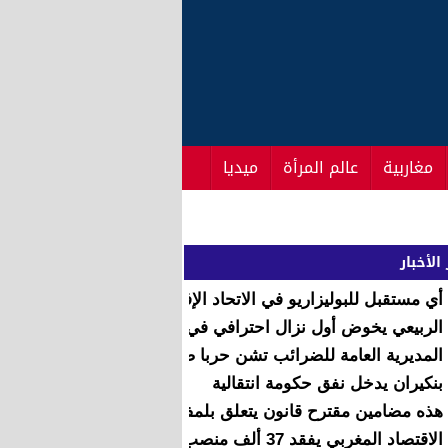
مغاربية
عالم المرأة
ميديا
الأخبار
أي‭ ‬مستقبل‭ ‬للبوليزاريو‭ ‬في‭ ‬الاتحاد‭ ‬الإفريقي‭ ‬؟
الربيعي يخوض أول نزال احترافي في 18 مارس بالبيضاء
المديرية العامة للضرائب تشن حربا ضد الفواتير الوهمية
بنكيران يدخل نفق حكومة انتقالية
هذه مضامين مقترح قانون يتعلق بلمف تقاعد البرلمانيين
الاقتصاد المغربي يفقد 37 ألف منصب شغل في 2016