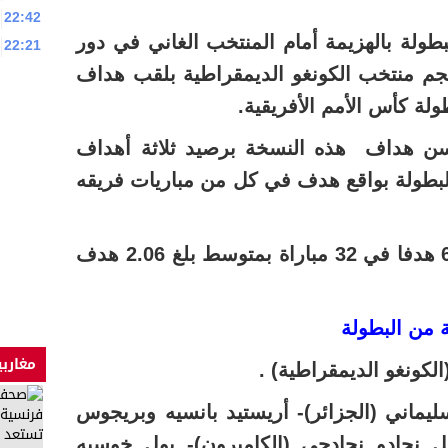
22:42
طولة بالهزيمة أمام المنتخب الغاني في دور
22:21
ا نجم منتخب الكونغو الديمقراطية بلقب هداف
ولة كأس الأمم الأفريقية.
حسن هداف هذه النسخة برصيد ثلاثة أهداف
للبطولة بواقع هدف في كل من مباريات فريقه
وعرفت هذه النسخة تسجل 66 هدفا في 32 مباراة بمتوسط بلغ 2.06 هدف
 من البطولة
مغاربي
(الكونغو الديمقراطية) .
ماني (الجزائر)- أريستيد بانسيه وبريجوس
يل نجادو نجادجي (الكاميرون)- بول خوسيه