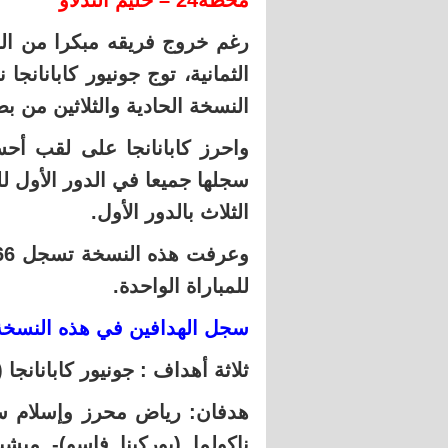
محطة24 – حليم التدلاو
رغم خروج فريقه مبكرا من الب
الثمانية، توج جونيور كابانانج
النسخة الحادية والثلاثين من بط
واحرز كابانانجا على لقب أ
سجلها جميعا في الدور الأول 
الثلاث بالدور الأول.
للمباراة الواحدة.
سجل الهدافين في هذه النسخة
ثلاثة أهداف : جونيور كابانانجا 
هدفان: رياض محرز وإسلام سلي
ناكولما (بوركينا فاسو)- ميش