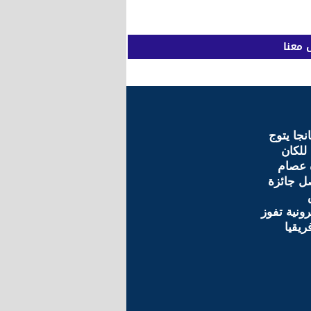
 معنا
نجا يتوج
لكان
 عصام
 جائزة
رونية تفوز
يقيا