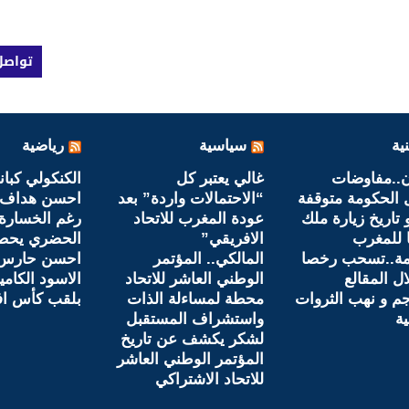
تواصل
ية
سياسية
رياضية
ن..مفاوضات
غالي يعتبر كل
الكنكولي كبانا
الحكومة متوقفة
“الاحتمالات واردة” بعد
احسن هداف ل
 تاريخ زيارة ملك
عودة المغرب للاتحاد
رغم الخسارة
ا للمغرب
الافريقي”
الحضري يحصل
مة..تسحب رخصا
المالكي.. المؤتمر
احسن حارس
ال المقالع
الوطني العاشر للاتحاد
الاسود الكامي
جم و نهب الثروات
محطة لمساءلة الذات
بلقب كأس افر
ية
واستشراف المستقبل
لشكر يكشف عن تاريخ
المؤتمر الوطني العاشر
للاتحاد الاشتراكي