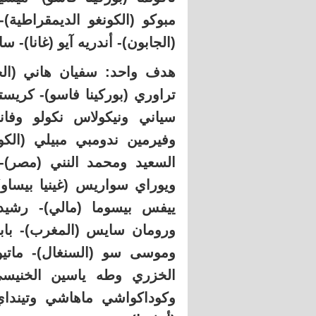
مبوكو (الكونغو الديمقراطية)
(الجابون)- أندريه آيو (غانا)- 
هدف واحد: سفيان هاني (الجز
تراوري (بوركينا فاسو)- كريست
سياني ونيكولاس نكولو وفانس
وفيرمين ندومبي مبيلي (الكون
السعيد ومحمد النني (مصر)- ج
ويوراي سواريس (غينيا بيساو)
ييفس بيسوما (مالي)- رشيد
ورومان سايس (المغرب)- باب
وموسى سو (السنغال)- ماتيو
الخزري وطه ياسين الخنيس
وكوداكواشي ماهاشي وتينداي