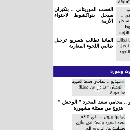
الغضب الموريتاني .. بنكيران
سيحل بنواكشوط لاحتواء
الأزمة
المانيا تطالب بتسريع ترحيل
طالبي اللجوء المغاربة
 وصورة
و .. محامي سعد المجرد ” الوحش ”
يتزوج من ممثلة مشهورة