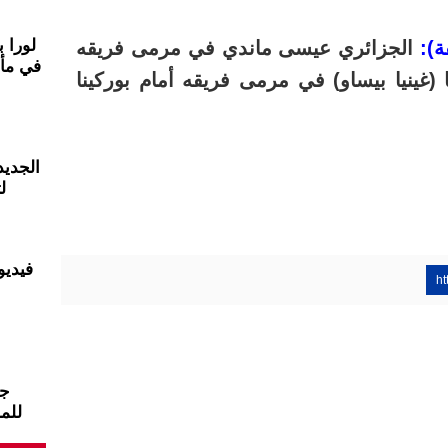
لورا 
ة):
الجزائري عيسى ماندي في مرمى فريقه
في مأ
(غينيا بيساو) في مرمى فريقه أمام بوركينا
الجديد
ل
فيديو
ht
جو
للم