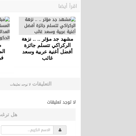
اقرأ أيضا
مشهد جد مؤثر .. .. نزهة
م
الركراكي تتسلم جائزة
الم
أفضل أغنية عربية وسعد
فر
غائب
التعليقات
لا توجد تعليقات
لا توجد تعليقات
هل ترغب