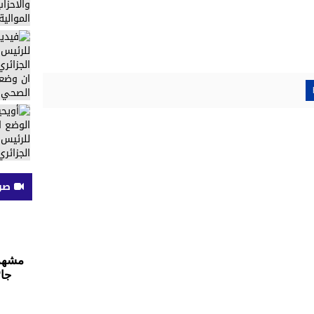
صوت
مشهد 
جائ