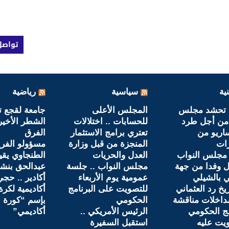
تواصل
ية
سياسية
رياضية
 تحشد مجلس
المجلس الأعلى
جامعة لقجع 
 من أجل طرد
للحسابات .. اختلالات
الشطر الأخير
ساريو من
تعتري برامج الاستثمار
الفرق
رات
المنجزة من قبل وزارة
مسؤولو الفر
مجلس النواب
العدل والحريات
الطنجاوي يقي
 وفدا من جهة
مجلس النواب .. جلسة
عبدالحق بنش
ي بالشيلي
عمومية يوم الأربعاء
أكادير .. حجي
ريخ رد العثماني
للتصويت على البرنامج
أكاديمية لكرة
داخلات مناقشة
الحكومي
بإسم “كورة ل
مج الحكومي
الرئيس الأمريكي ..
أكاديمي”
يت عليه
استقبل السفيرة