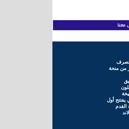
 معنا
تصرف
 من منحة
يق
لون
يخة
 يفتتح أول
 القدم
اند