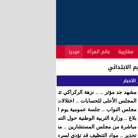
مغاربية
عالم المرأة
ميديا
ج الحكومي
الأخبار
مشهد جد مؤثر .. .. نزهة الركراكي تتسلم جائزة أفضل أغنية عرب
المجلس الأعلى للحسابات .. اختلالات تعتري برامج الاستثمار الم
مجلس النواب .. جلسة عمومية يوم الأربعاء للتصويت على البرنا
بلاغ .. وزارة التربية الوطنية حول التسجيلات الجديدة بالسنة الأولى
مباشرة من مجلس المستشارين .. مناقشة فريق العدالة والتنمية 
تحذير .. مواد التنظيف قد تؤدي لسرطان الغدة الدرقية