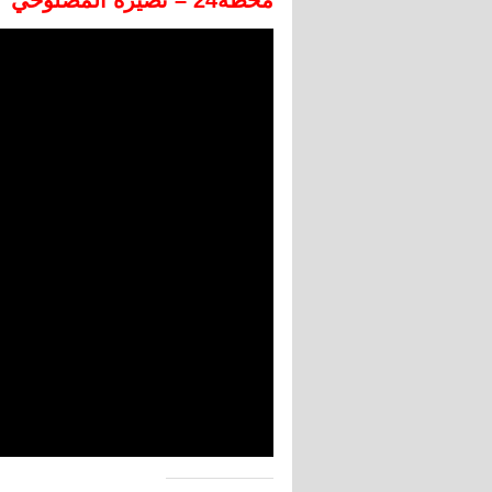
محطة24 – نصيرة المصلوحي