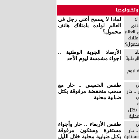
وتكنولوجيا
لماذا لا يسمح أغنى رجل في
العالم لولده بامتلاك هاتف
محمول؟
الأرصاد الجوية الوطنية ..
اجواء مشمسة ليوم الأحد
طقس الخميس .. حار مع
سحب منخفضة مرفوقة بكتل
ضبابية محلية
طقس الأربعاء .. حار وأجواء
مستقرة وستكون مرفوقة
بكتل ضبابية محلية خلال الليل