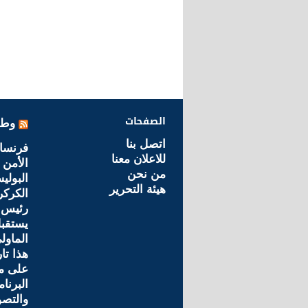
الصفحات
وطن
اتصل بنا
فرنسا
للاعلان معنا
الأمن
من نحن
البولي
هيئة التحرير
الكرك
رئيس 
يستقبل
الماول
هذا تا
على م
البرنا
والتصو