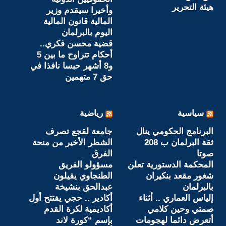
هيئة التحرير
وأخيرا سيقدم وزير
المالية قانون المالية
اليوم بالبرلمان
قضية محسن فكري..
أحكام تتراوح ما بين 5
و8 أشهر حبسا نافذا في
حق 7 متهمين
سياسية
رياضية
البرنامج الحكومي ينال
جامعة لقجع تصرف
ثقة البرلمان ب 208
الشطر الأخير من منحة
صوتا
الفرق
المحكمة الدستورية تعلن
مسؤولو الفريق
شغور مقعد بنكيران
الطنجاوي يقيلون
بالبرلمان
عبدالحق بنشيخة
إلياس العماري .. أثناء
أكادير .. حجي يفتتح أول
صمتي وحين كلامي
أكاديمية لكرة القدم
أتعرض دائما لهجومات
بإسم “كورة لاند