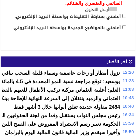
الطائفي والعنصري والشتائم.
أرسل التعليق
أعلمني بمتابعة التعليقات بواسطة البريد الإلكتروني.
أعلمني بالمواضيع الجديدة بواسطة البريد الإلكتروني.
آخر الأخبار
12:20
نزول أمطار أو زخات عاصفية وسماء قليلة السحب بباقي ر
11:23
بوسعيد: توقع مراجعة نسبة النمو المحددة في 4.5 بالمائة الى الأعلى في منتصف السنة الجارية
11:03
العلم: أغلبية العثماني مركبة تركيب الأطفال للعبهم بالقطع
10:48
العثماني والرميد ينتقلان إلى السرعة النهائية للإطاحة ببنكي
10:40
2484 مقاولة جديدة تغلق أبوابها خلال 3 أشهر فقط
16:34
رئيس مجلس النواب يستقبل وفدا من لجنة الحقوقيين الدو
15:56
الحكومة تغيير رسم الاستيراد المفروض على القمح اللين و
15:50
وأخيرا سيقدم وزير المالية قانون المالية اليوم بالبرلمان