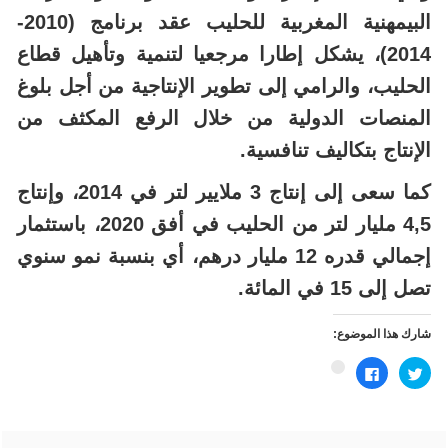
البيمهنية المغربية للحليب عقد برنامج (2010-
2014)، يشكل إطارا مرجعيا لتنمية وتأهيل قطاع
الحليب، والرامي إلى تطوير الإنتاجية من أجل بلوغ
المنصات الدولية من خلال الرفع المكثف من
الإنتاج بتكاليف تنافسية.
كما سعى إلى إنتاج 3 ملايير لتر في 2014، وإنتاج
4,5 مليار لتر من الحليب في أفق 2020، باستثمار
إجمالي قدره 12 مليار درهم، أي بنسبة نمو سنوي
تصل إلى 15 في المائة.
شارك هذا الموضوع:
اضغط
انقر
اضغط
للمشاركة
للمشاركة
للمشاركة
على
على
على
تويتر
فيسبوك
Google+
(فتح
(فتح
(فتح
في
في
في
نافذة
نافذة
نافذة