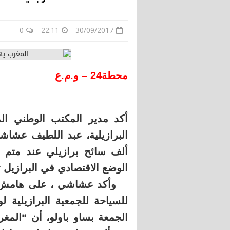
0
22:11
30/09/2017
محطة24 – و.م.ع
أكد مدير المكتب الوطني الم
ألف سائح برازيلي عند متم ا
الوضع الاقتصادي في البرازيل ت
للسياحة للجمعية البرازيلية ل
الجمعة بساو باولو، أن “المغ