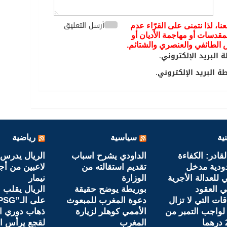
أرسل التعليق
عنا، لذا نتمنى على القرّاء عدم
مقدسات أو مهاجمة الأديان أو
يض الطائفي والعنصري والشتائم.
 البريد الإلكتروني.
 البريد الإلكتروني.
ية
سياسية
رياضية
لقادر: الكفاءة
الداودي يشرح اسباب
ودية مدخل
تقديم استقالته من
لاعبين من أج
للعدالة الأجرية
الوزارة
نيمار
 العقود
بوريطة يوضح حقيقة
الريال يقلب ا
قات التي لا تزال
دعوة المغرب للمبعوث
واجب التمبر من
الأممي كوهلر لزيارة
ذهاب دوري ال
المغرب
لقجع يرأس اج