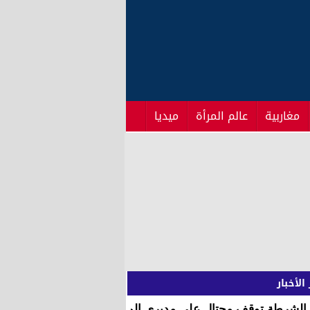
مغاربية
عالم المرأة
ميديا
الأخبار
الشرطة توقف محتال على مديري المؤسسات التعليمية والابناك