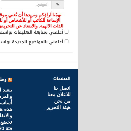
تهمّنا آراؤكم ونريدها أن تُغني موق
الإساءة للكاتب أو للأشخاص أو لل
الذات الالهية. والابتعاد عن التحر
أعلمني بمتابعة التعليقات بواسطة
أعلمني بالمواضيع الجديدة بواسطة
الصفحات
وطن
اتصل بنا
بنعبد ا
للاعلان معنا
والمرد
من نحن
أساسي 
هيئة التحرير
هذه هي
والاتفا
تخضع ل
فئة 20 درهما