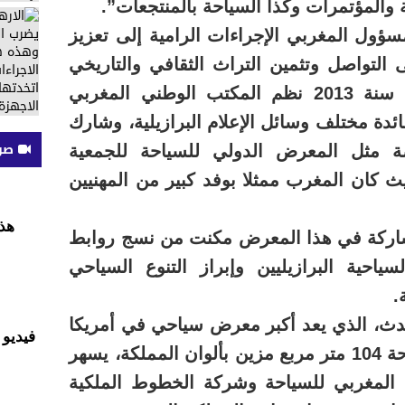
 والمؤتمرات وكذا السياحة بالمنتجعات”.
ول المغربي الإجراءات الرامية إلى تعزيز
التواصل وتثمين التراث الثقافي والتاريخي
للمملكة، مشيرا إلى أنه منذ سنة 2013 نظم المكتب الوطني المغربي
ئدة مختلف وسائل الإعلام البرازيلية، وشارك
صوت
 مثل المعرض الدولي للسياحة للجمعية
حيث كان المغرب ممثلا بوفد كبير من المهنيين
هذ
كة في هذا المعرض مكنت من نسج روابط
احية البرازيليين وإبراز التنوع السياحي
.
، الذي يعد أكبر معرض سياحي في أمريكا
فيديو 
اللاتينية، برواق يمتد على مساحة 104 متر مربع مزين بألوان المملكة، يسهر
المغربي للسياحة وشركة الخطوط الملكية