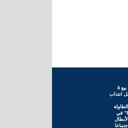
الريال يدرس بيع 4
ل انتداب
لطاولة
على الـ”PSG” في
أبطال
تماعا