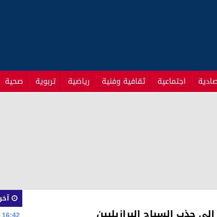
صادية
اجتماعية
ثقافية وفنية
رياضية
تربوية
صحية
آخر 
لى جذب السياح البرازيليين
16:42