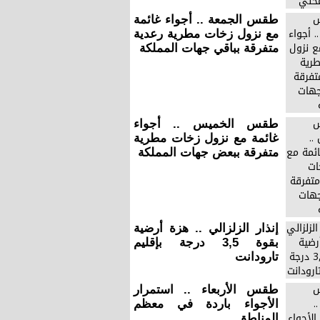
طقس الجمعة .. أجواء غائمة
مع نزول زخات مطرية رعدية
متفرقة بباقي جهات المملكة
طقس الخميس .. أجواء
غائمة مع نزول زخات مطرية
متفرقة ببعض جهات المملكة
إنذار الزلزالي .. هزة أرضية
بقوة 3,5 درجة بإقليم
تارودانت
طقس الأربعاء .. استمرار
الأجواء باردة في معظم
المناطق