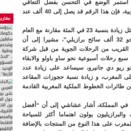
ذا استمر الوضع في التحسن بفضل التعافي
الاقتصادي لعملاق أمريكا الجنوبية، فإن هذا الرقم قد يصل إلى 40 ألف عند
مغاربي
وأضاف أن “هذا الرقم سيمثل زيادة بنسبة 23 في المئة مقارنة مع العام
الماضي حيث زار المملكة نحو 32 ألف سائح برازيلي”، مشيرا إلى أن
 القريب من الرحلات الجوية من قبل شركة
سبع رحلات أسبوعية نحو ساو باولو والابقاء
و ريو دي جانيرو، سيساعد على زيادة عدد
 على المغرب، و زيادة نسبة حجوزات المقاعد
 على متن طائرات الخطوط الملكية المغربية القادمة
في المملكة، أشار عشاشي إلى أن “أفضل
البرازيليون يولون اهتماما أكثر للسياحة
المغرب على هذا النوع من المنتجات بالإضافة