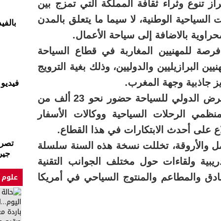
از تنوع وثراء ثقافة المملكة التي تمزج بين
ت السياحية الوطنية، لا سيما ما يتعلق بالمدن
بالفي
صحراوية بالاضافة إلى سياحة الأعمال.
ة للمهنيين المغاربة في قطاع السياحة
ين البرازيليين والدوليين، وذلك بغية الترويج
ز جاذبية وجهة المغرب.
فيديو
وعرفت النسخة ال45 للمعرض الدولي للسياحة حضور نحو 23 ألف من
منظمي الرحلات السياحية ووكالات الأسفار
ع على أحدث الابتكارات في هذا القطاع.
تصري
ل والأروقة، تخللت نسخة هذه السنة سلسلة
جيرم
يبية ولقاءات حول مختلف الجوانب التقنية
علوم 
ادق والمطاعم والمنتوج السياحي في أمريكا