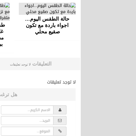
حالة الطقس اليوم…
طقس
اجواء باردة مع تكون
غا
صقيع محلي
مط
بب
التعليقات
لا توجد تعليقات
لا توجد تعليقات
هل ترغب