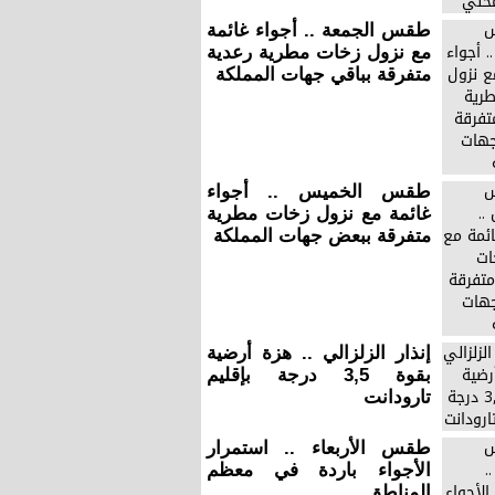
طقس الجمعة .. أجواء غائمة
مع نزول زخات مطرية رعدية
متفرقة بباقي جهات المملكة
طقس الخميس .. أجواء
غائمة مع نزول زخات مطرية
متفرقة ببعض جهات المملكة
إنذار الزلزالي .. هزة أرضية
بقوة 3,5 درجة بإقليم
تارودانت
طقس الأربعاء .. استمرار
الأجواء باردة في معظم
المناطق