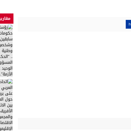
مغاربي
h