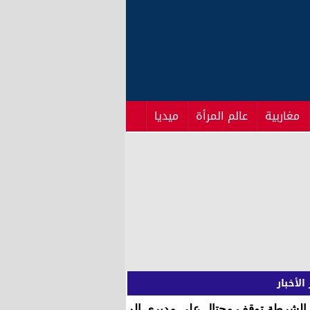
مغاربية
عالم المرأة
ميديا
الأخبار
الشرطة توقف محتال على مديري المؤسسات التعليمية والابناك