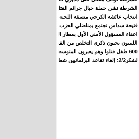
الشرطة تشن حملة حيال جرائم القتل التي استهدفت 12 جزائريا
انتخاب عائشة الكرجي منسقة اللجنة التحضيرية للمؤتمر الإقليمي 
فتيحة سداس تجتمع بمناضلي الحزب باسبانيا و يصدرون هذا البيا
اعفاء المسؤول الأمني الأول بمطار المسيرة بمدينة أكادير،
الليبيون يحيون ذكرى التخلص من القذافي وسط الألم
600 طفل قتلوا وهم يعبرون المتوسط.. 58منهم تقل أعمارهم عن سنة واحدة
لشكر2/2: إلغاء تقاعد البرلمانيين شعار شعبوي..وأدعو لحوار وطني واسع حول الإرث