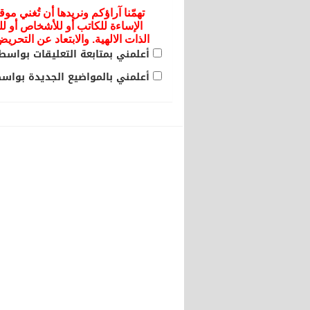
تهمّنا آراؤكم ونريدها أن تُغني موق
الإساءة للكاتب أو للأشخاص أو لل
الذات الالهية. والابتعاد عن التحر
أعلمني بمتابعة التعليقات بواسطة
أعلمني بالمواضيع الجديدة بواسطة