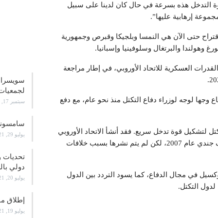
ة التدخل هذه بسرعة في حال كان لدينا على سبيل
وعة إرهابية عليها”.
الدول الأعضاء الـ 14 التي أيدت الاقتراح حتى الآن هي النمسا وبلجيكا وقبرص وجمهورية
رغ وهولندا والبرتغال وسلوفينيا وإسبانيا.
علوم و
 نحو 14 دولة عضوا، تعزيز القدرات العسكرية للاتحاد الأوروبي، في إطار مراجعة
سويسرا.. 
لجمعيا
وجها لوجه لوزراء دفاع التكتل منذ نحو عام، مع دفع
سبتمبر 17, 2021
سامسونج تطر
تل لتشكيل قوة تدخل سريع. فقد أنشأ الاتحاد الأوروبي
يوليو 29, 2021
ما يسمى بـ “المجموعات القتالية” التي يبلغ تعدادها 5 آلاف جندي عام 2007، لكن لم يتم نشرها بسبب خلافات
تحديات و
دولي بال
كسيل في مجال الدفاع، كما يسود التردد بين الدول
يوليو 20, 2021
دول التكتل.
إطلاق موق
يوليو 19, 2021