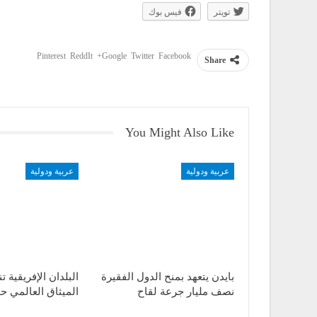
تويتر
فيس بوك
Pinterest
ReddIt
Google+
Twitter
Facebook
Share
You Might Also Like
عربية ودولية
عربية ودولية
بايدن يتعهد بمنح الدول الفقيرة
البلدان الإفريقية ت
نصف مليار جرعة لقاح
الميثاق العالمي ح