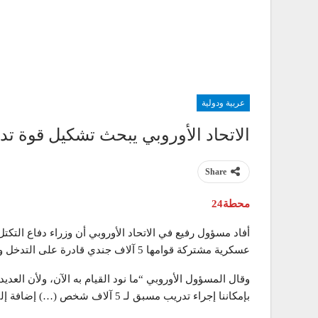
عربية ودولية
الاتحاد الأوروبي يبحث تشكيل قوة تدخل سريع
Share
محطة24
أفاد مسؤول رفيع في الاتحاد الأوروبي أن وزراء دفاع الت
عسكرية مشتركة قوامها 5 آلاف جندي قادرة على التدخل والانتشار السريع في مناطق الأزمات.
وقال المسؤول الأوروبي “ما نود القيام به الآن، ولأن العدي
بإمكاننا إجراء تدريب مسبق لـ 5 آلاف شخص (…) إضافة إلى عنصر جوي وربما بحري أيضا”.