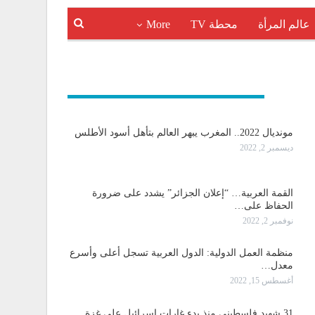
عالم المرأة
محطة TV
More
و دولية
مونديال 2022.. المغرب يبهر العالم بتأهل أسود الأطلس
ديسمبر 2, 2022
القمة العربية… “إعلان الجزائر” يشدد على ضرورة
الحفاظ على…
نوفمبر 2, 2022
منظمة العمل الدولية: الدول العربية تسجل أعلى وأسرع
معدل…
أغسطس 15, 2022
31 شهيد فلسطيني منذ بدء غارات اسرائيل على غزة