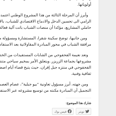
أولوياتها.
وأبرز أن المرحلة الثالثة من هذا المشروع الوطني اعتمدت
الرامي الى تحسين الدخل والادماج الاقتصادي للشباب، بالا
حاملي المشاريع، مؤكدا أن منصات الشباب باتت آلية فعالة 
ومن جانبها، توضح سكينة شقرا، المستشارة ومسؤولة موا
مرافقة الشباب في محور المبادرة المقاولاتية بعد الاستفاد
وتعد نعيمة الفحفوحي من الشابات المستفيدات من الخد
مشروعها بجماعة الزريزر. ويتعلق الأمر بمخيم سياحي متنقل.
الفحفوحي في منتزه جبل إفران، حيث يتيح قضاء أيام اصط
ثقافية وفنية.
ومن جهته، أبرز مسؤول تعاونية “بيو جبلية”، عصام العص
التجميل أن المبادرة مكنته من توسيع مشروعه عبر الاستف
شارك هذا الموضوع:
تويتر
فيس بوك