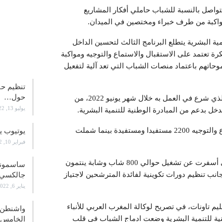
تواصل بالنسبة للشباب حاملي أفكار المشاريع
مواكبة من طرف خبراء ومختصين في الميدان.
ية البشرية يتطلع البرنامج الثالث لتحسين الداخل
رة تعتمد على الاستقبال والاستماع والتوجيه ومواكبة
علوم و
تهم باعتماد منصات الشباب التي تعد آلية لتفعيل
تنظيم حف
حول…
ومكنت تدخلات فضاء التوجيه ومواكبة الشباب بتاونات، الذي شرع في العمل به خلال شهر يونيو 2022، من
يوليو 13, 2022
كما بلغ عدد المستفيدين من خدمات الاستقبال والاستماع والتوجيه 2200 مستفيدا ومستفيدة بينما شملت
يوتيوب ي
فبراير 10, 2022
واحتضن الفضاء أيضا مجموعة من المبادرات النوعية التي أسفرت عن تشغيل حوالي 800 شاب وشابة ينتمون
انب تنظيم دورات تكوينية لفائدة المترشحين لاجتياز
جالكسي 21
يناير 6, 2022
م تاونات، في تصريح لوكالة المغرب العربي للأنباء
واشنطن ت
المبادرة الوطنية للتنمية البشرية وضعت ادماج الشباب في قلب
الخامس