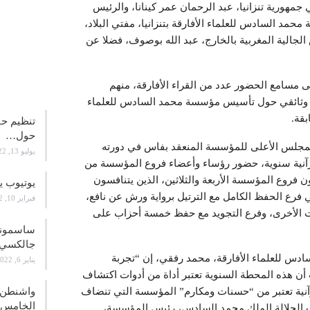
مهورية تنزانيا، عبد الرحمان عمر كينانا، والرئيس
د السادس للعلماء الأفارقة بتنزانيا، مفتي البلاد،
س الجالية المغربية بالخارج، عبد الله بوصوف، فضلا عن
علوم و
لى مسامع الحضور عدد من القراء الأفارقة، منهم
ط وثائقي حول تأسيس مؤسسة محمد السادس للعلماء
بقة.
تنظيم حف
حول…
 المجلس الأعلى للمؤسسة المنعقد بفاس في دورته
يوليو 13, 2022
 إلى إجراء مسابقة قرآنية سنوية، حضور رؤساء وأعضاء فروع المؤسسة من
 ثمانية وثمانين (88) متسابقا يمثلون فروع المؤسسة الأربعة والثلاثين، الذين يتنافسون
يوتيوب ي
هي فرع الحفظ الكامل مع الترتيل برواية ورش عن نافع،
فبراير 10, 2022
ات الأخرى، وفرع التجويد مع حفظ خمسة أحزاب على
جالكسي 21
ادس للعلماء الأفارقة، محمد رفقي، إن “تجربة
يناير 6, 2022
ن هذه المحطة السنوية تعتبر أداة من أدوات اكتشاف
واشنطن ت
رآنية تعتبر من “حسنات ومكارم” المؤسسة التي تنضاف
الخامس
حب الجلالة الملك محمد السادس، رئيس المؤسسة،