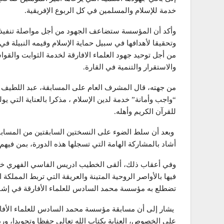
خدمة للإسلام والمسلمين في كل الربوع الإفريقية.
وأكد أن المؤسسة ستضاعف الجهود من أجل مواصلة تنفيذ بر
وتحقيقا لأهدافها في سبيل حماية الإسلام وقيمه النبيلة ف
من أجل توحيد جهود العلماء الافارقة لخدمة الثوابت والقو
والاستقرار والتنمية في القارة.
من جهته، قال المشرف العام على المسابقة، عبد اللطيف بك
“واجب وأمانة” خدمة لدين الإسلام ، مذكرا بالعناية التي 
للقرآن الكريم وأهله.
وبعد أن سلط الضوء على النسختين السابقتين من المسابقة،
أشاد بالمشاركة الهامة التي تسجلها هذه الدورة، بمن فيه
وفي أعقاب ذلك، ألقى الخطيب ادريس الفاسي الفهري خط
فيها بالأواصر الروحية المتينة والعريقة التي تربط المملكة 
تضطلع به مؤسسة محمد السادس للعلماء الأفارقة في إشاعة
يشار إلى أن مسابقة مؤسسة محمد السادس للعلماء الأفارق
على الخصوص، العناية بكتاب الله تعالى حفظا وتجويدا، ورب