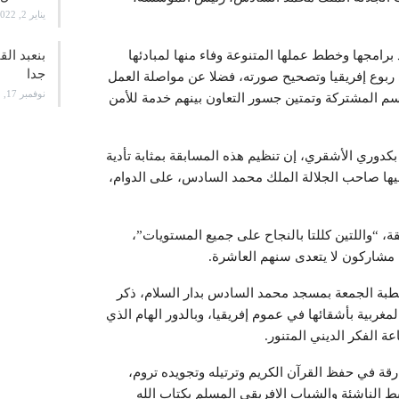
يناير 2, 2022
بنعبد ال
امجها وخطط عملها المتنوعة وفاء منها لمبادئها
جدا
ي ربوع إفريقيا وتصحيح صورته، فضلا عن مواصلة العمل
نوفمبر 17, 2021
اسم المشتركة وتمتين جسور التعاون بينهم خدمة للأمن
دوري الأشقري، إن تنظيم هذه المسابقة بمثابة تأدية
يوليها صاحب الجلالة الملك محمد السادس، على الدوام،
 “واللتين كللتا بالنجاح على جميع المستويات”،
م مشاركون لا يتعدى سنهم العاشرة.
بة الجمعة بمسجد محمد السادس بدار السلام، ذكر
المغربية بأشقائها في عموم إفريقيا، وبالدور الهام الذي
 الفكر الديني المتنور.
ة في حفظ القرآن الكريم وترتيله وتجويده تروم،
ط الناشئة والشباب الافريقي المسلم بكتاب الله