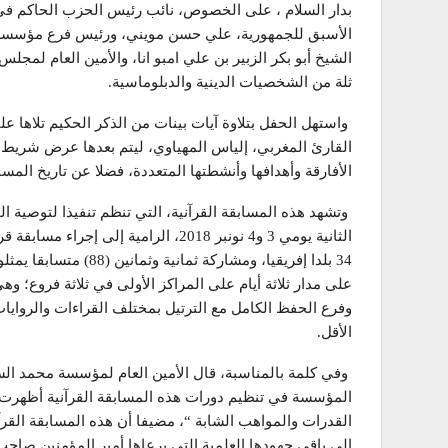
بدار السلام ، على الخصوص، نائب رئيس الحزب الحاكم في ج
الأسبق للجمهورية، علي حسن مويني، ورئيس فرع مؤسسة محم
الشيخ أبو بكر الزبير بن علي امبو انا، والأمين العام لمجل
ثلة من الشخصيات الدينية والدبلوماسية.
واستهل الحفل بتلاوة آيات بينات من الذكر الحكيم تلاها ع
القارئ المغربي، إلياس المهياوي، ليتم بعدها عرض شري
الأفارقة وأهدافها وأنشطتها المتعددة، فضلا عن تاريخ المسا
وتشهد هذه المسابقة القرآنية، التي تنظم تنفيذا لتوصية
الثانية يومي 3 و4 نونبر 2018، الرامية
34 بلدا إفريقيا، ومشاركة
على مدار ثلاثة أيام على المراكز الأولى في ثلاثة فروع؛ و
وفرع الحفظ الكامل مع الترتيل بمختلف القراءات والرواي
الأقل.
وفي كلمة بالمناسبة، قال الأمين العام لمؤسسة محمد الس
المؤسسة في تنظيم دورات هذه المسابقة القرآنية أظهرت أ
القدرات والمواهب الشابة “، مضيفا أن هذه المسابقة الق
إلى باقي جهودها العلمية التي يرعاها أمير المؤمنين صا