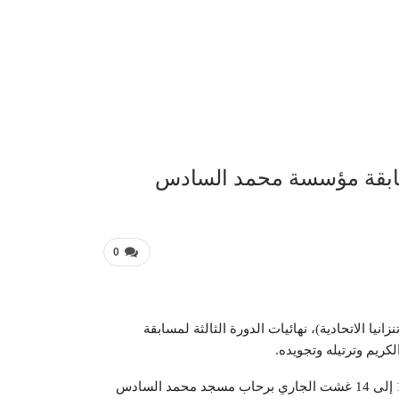
عربية 
 لمسابقة مؤسسة محمد السادس
0
انيا الاتحادية)، نهائيات الدورة الثالثة لمسابقة
ريم وترتيله وتجويده.
حضر حفل افتتاح المسابقة، التي تنظمها المؤسسة من 11 إلى 14 غشت الجاري برحاب مسجد محمد السادس