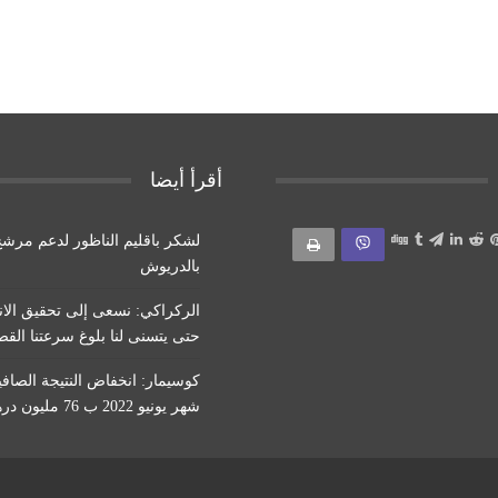
أقرأ أيضا
لشكر باقليم الناظور لدعم مرشح
بالدريوش
الركراكي: نسعى إلى تحقيق الان
حتى يتسنى لنا بلوغ سرعتنا الق
كوسيمار: انخفاض النتيجة الصافي
شهر يونيو 2022 ب 76 مليون درهم