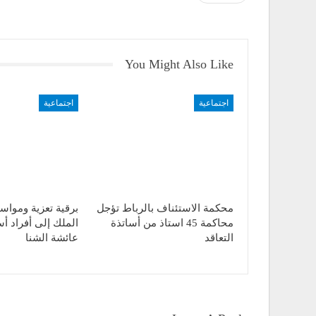
You Might Also Like
اجتماعية
اجتماعية
محكمة الاستئناف بالرباط تؤجل
برقية تعزية ومواسا
محاكمة 45 استاذ من أساتذة
الملك إلى أفراد أ
التعاقد
عائشة الشنا