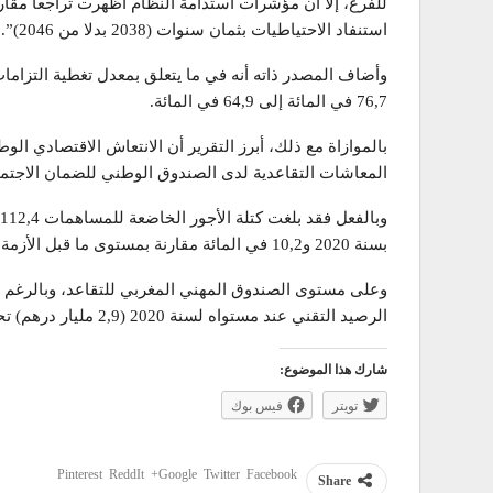
للفرع، إلا أن مؤشرات استدامة النظام أظهرت تراجعا مقار
استنفاد الاحتياطيات بثمان سنوات (2038 بدلا من 2046)”.
وأضاف المصدر ذاته أنه في ما يتعلق بمعدل تغطية التزامات
76,7 في المائة إلى 64,9 في المائة.
المعاشات التقاعدية لدى الصندوق الوطني للضمان الاجتم
بسنة 2020 و10,2 في المائة مقارنة بمستوى ما قبل الأزمة الصحية.
الرصيد التقني عند مستواه لسنة 2020 (2,9 مليار درهم) تحت تأثير ارتفاع أكبر للتعويضات (8,5 في المائة).
شارك هذا الموضوع:
تويتر
فيس بوك
Pinterest
ReddIt
Google+
Twitter
Facebook
Share