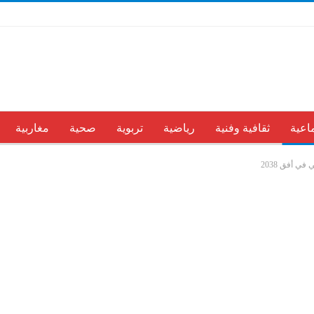
اعية
ثقافية وفنية
رياضية
تربوية
صحية
مغاربية
ي أفق 2038