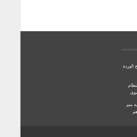
 الوردة
تظام
صوى
ة متم