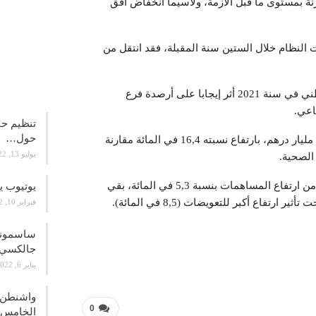
نة بمستوى ما قبل الأزمة، ولاسيما انخفاض أفق
 النظام خلال الستين سنة المقبلة، فقد انتقل من
علوم و
بالموازاة مع ذلك، أبرز التقرير أن الانتعاش الاقتصادي الوطني في سنة 2021 أثر إيجابا على أرصدة فرع
اعي.
تنظيم حف
حول…
وبالفعل فقد بلغت كتلة الأجور الخاضعة للمساهمات 112,4 مليار درهم، بارتفاع نسبته 16,4 في المائة مقارنة
يوليو 13, 2022
وعلى مستوى الصندوق المهني المغربي للتقاعد، وبالرغم من ارتفاع المساهمات بنسبة 5,3 في المائة، بقي
يوتيوب ي
فبراير 10, 2022
جالكسي 21
يناير 6, 2022
واشنطن ت
0
الخامس