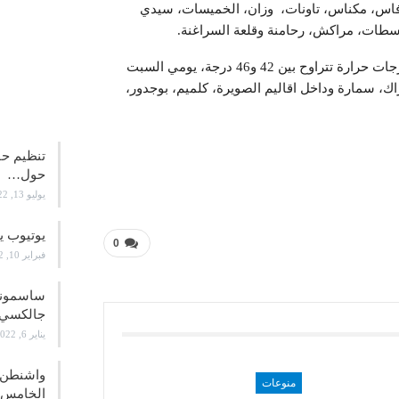
، فاس، مكناس، تاونات، وزان، الخميسات، سيدي
سطات، مراكش، رحامنة وقلعة السراغنة.
وأضافت المديرية في النشرة ذاتها إلى أنه يتوقع تسجيل درجات حرارة تتراوح بين 42 و46 درجة، يومي السبت
زاك، سمارة وداخل اقاليم الصويرة، كلميم، بوجدور،
علوم و
تنظيم حف
حول…
يوليو 13, 2022
يوتيوب ي
0
فبراير 10, 2022
جالكسي 21
يناير 6, 2022
واشنطن ت
منوعات
الخامس