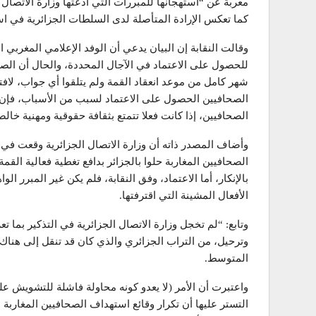
معربة عن “استهجانها للمبررات التي ادعتها وزارة الاتصال
كما تعكس الإرادة المتأصلة لدى السلطات الجزائرية في است
وقالت النقابة إن البيان يدعي أن الوفد الإعلامي المغربي ا
للحصول على الاعتماد في الآجال المحددة، والحال أن الصحا
شهر كامل من موعد انعقاد القمة ولم يتلقوا أي جواب، لافت
الصحافيين الحصول على الاعتماد لسبب من الأسباب، فإن 
الصحافيين، إذا كانت فعلا تتمتع بثقافة حقوقية ومهنية خالص
وأضاف المصدر ذاته أن وزارة الاتصال الجزائرية وقعت في 
الصحافيين المغاربة حلوا بالجزائر بدافع تغطية فعالية الق
بالإنكار، أما الاعتماد، وفق النقابة، فلم يكن غير المبرر ال
الأفعال المشينة التي اقترفتها.
وتابع: “لم تخجل وزارة الاتصال الجزائرية في التذكير بما 
وترحيل، من التراب الجزائري والذي كان قد تنقل إلى هناك 
المتوسط.
واعتبرت أن الأمر (لا يعدو كونه محاولة فاشلة للتشويش على
التستر عليها أن تكرار وقائع استهداف الصحافيين المغارب