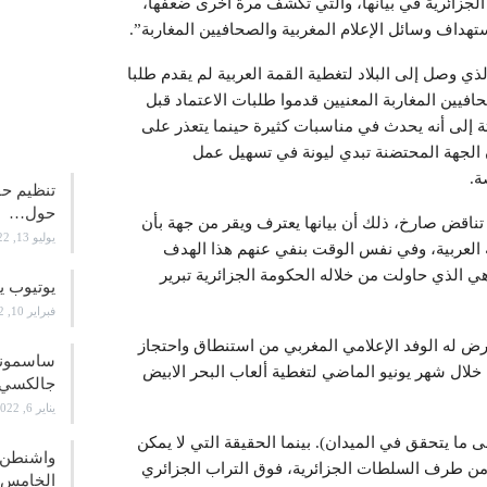
 الجزائرية في بيانها، والتي تكشف مرة أخرى ضعفها،
هداف وسائل الإعلام المغربية والصحافيين المغاربة”.
لذي وصل إلى البلاد لتغطية القمة العربية لم يقدم طلبا
فيين المغاربة المعنيين قدموا طلبات الاعتماد قبل
علوم و
ة إلى أنه يحدث في مناسبات كثيرة حينما يتعذر على
الجهة المحتضنة تبدي ليونة في تسهيل عمل
ة.
تنظيم حف
حول…
تناقض صارخ، ذلك أن بيانها يعترف ويقر من جهة بأن
يوليو 13, 2022
مة العربية، وفي نفس الوقت بنفي عنهم هذا الهدف
واهي الذي حاولت من خلاله الحكومة الجزائرية تبرير
يوتيوب ي
فبراير 10, 2022
تعرض له الوفد الإعلامي المغربي من استنطاق واحتجاز
خلال شهر يونيو الماضي لتغطية ألعاب البحر الابيض
جالكسي 21
يناير 6, 2022
 ما يتحقق في الميدان). بينما الحقيقة التي لا يمكن
واشنطن ت
ة من طرف السلطات الجزائرية، فوق التراب الجزائري
الخامس