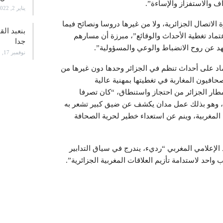
ف والاستفزاز والإساءة”.
يناير 2, 2022
 الاتصال الجزائرية، ولا من غيرها دروسا ونصائح فيما
بنعبد ال
عتماد تغطية الأحداث والوقائع”، مبرزة أن مسارهم
جدا
هد عن روح الانضباط والوعي والمسؤولية”.
نوفمبر 17, 2021
اد على أحداث تنظم في الجزائر وحدها دون غيرها من
افيون المغاربة في تغطيتها بمهنية عالية
مطار الجزائر من احتجاز واستنطاق، “كان تصرفا
، وهو بذلك عمل مدان يكشف عن ضيق كبير تشعر به
م المغربية، وينم عن استعداء خطير لحرية الصحافة
 الإعلامي المغربي “رديء، يندرج في سياق التدابير
 واحد لاستدامة تأزيم العلاقات المغربية الجزائرية”.