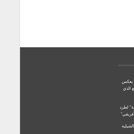
ي يعكس
 الذي
ة” لطرد
أفريقي”
لشيلية