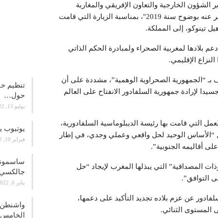
ر الشؤون الخارجية والتعاون الإفريقي والمغاربة
المقيمين بالخارج، ناصر بوريطة، أن هذا الموقف “تم التعبير عنه بوضوح سنة 2019″، بمناسبة الزيارة التي قامت
يل تينوكو، إلى المملكة.
عم بلادها لمغربية الصحراء ولمبادرة الحكم الذاتي
علوم و
النزاع الإقليمي.
ف بـ “الجمهورية الصحراوية الوهمية”، مشددة على أن
تنظيم حف
سيدا لإرادة جمهورية السلفادور الانفتاح على العالم
حول…
يوليو 13, 2022
لذي صدر، سنة 2019، عقب زيارة العمل التي قامت بها رئيسة الديبلوماسية السلفادورية،
يوتيوب ي
كل “الأساس الوحيد لحل واقعي وعملي وجدي، في إطار
فبراير 10, 2022
على أقاليمه الجنوبية”.
ات المصداقية” التي يبذلها المغرب لإيجاد “حل
جالكسي 21
ى التوافق”.
يناير 6, 2022
فادور عن عزم بلاده تجديد التأكيد على دعمها،
واشنطن ت
 المستوى الثنائي.
الخامس