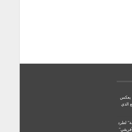
ي يعكس
 الذي
ة” لطرد
أفريقي”