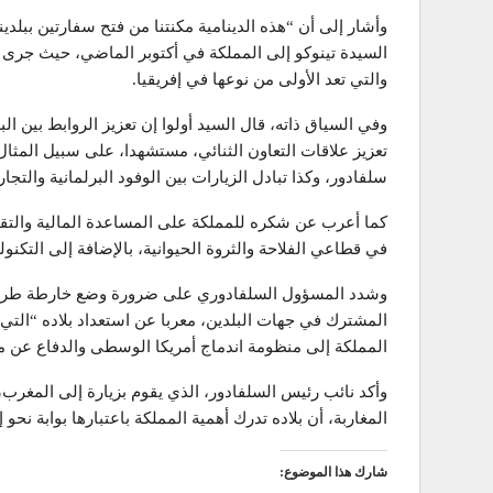
وأشار إلى أن “هذه الدينامية مكنتنا من فتح سفارتين ببلدين
السيدة تينوكو إلى المملكة في أكتوبر الماضي، حيث جرى خل
والتي تعد الأولى من نوعها في إفريقيا.
وفي السياق ذاته، قال السيد أولوا إن تعزيز الروابط بين ا
تعزيز علاقات التعاون الثنائي، مستشهدا، على سبيل المثال،
سلفادور، وكذا تبادل الزيارات بين الوفود البرلمانية والتجاري
كما أعرب عن شكره للمملكة على المساعدة المالية والتقني
في قطاعي الفلاحة والثروة الحيوانية، بالإضافة إلى التكنو
وشدد المسؤول السلفادوري على ضرورة وضع خارطة طريق جد
المشترك في جهات البلدين، معربا عن استعداد بلاده “التي
المملكة إلى منظومة اندماج أمريكا الوسطى والدفاع عن م
وأكد نائب رئيس السلفادور، الذي يقوم بزيارة إلى المغرب
المغاربة، أن بلاده تدرك أهمية المملكة باعتبارها بوابة نحو إ
شارك هذا الموضوع: