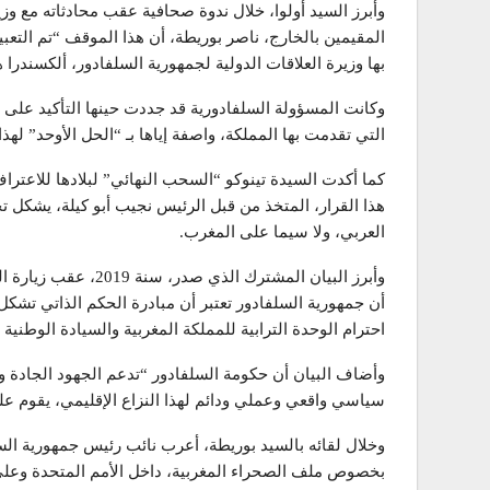
وأبرز السيد أولوا، خلال ندوة صحافية عقب محادثاته مع وزي
بها وزيرة العلاقات الدولية لجمهورية السلفادور، ألكسندرا ه
وكانت المسؤولة السلفادورية قد جددت حينها التأكيد على د
التي تقدمت بها المملكة، واصفة إياها بـ “الحل الأوحد” لهذا 
كما أكدت السيدة تينوكو “السحب النهائي” لبلادها للاعترا
هذا القرار، المتخذ من قبل الرئيس نجيب أبو كيلة، يشكل تج
العربي، ولا سيما على المغرب.
وأبرز البيان المشترك ا
أن جمهورية السلفادور تعتبر أن مبادرة الحكم الذاتي تش
احترام الوحدة الترابية للمملكة المغربية والسيادة الوطنية 
وأضاف البيان أن حكومة السلفادور “تدعم الجهود الجادة وذ
سياسي واقعي وعملي ودائم لهذا النزاع الإقليمي، يقوم عل
وخلال لقائه بالسيد بوريطة، أعرب نائب رئيس جمهورية السل
بخصوص ملف الصحراء المغربية، داخل الأمم المتحدة وعلى