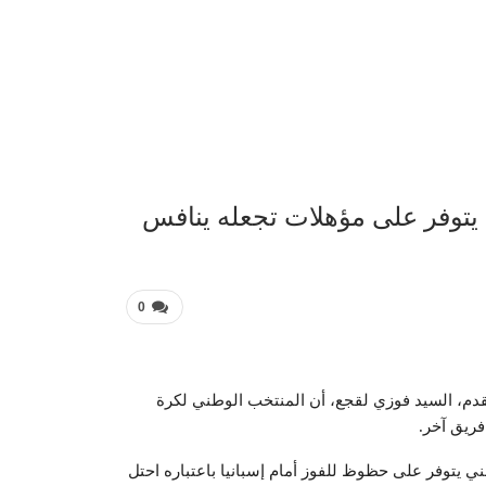
عربية 
تخب الوطني يتوفر على مؤهلات تجعله ينافس
0
القدم، السيد فوزي لقجع، أن المنتخب الوطني لكرة
فريق آخر.
ميديا 24” إن المنتخب الوطني يتوفر على حظوظ للفوز أمام إسبانيا باعتباره احتل