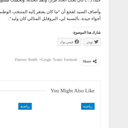
جيدا (…) كان يجب اتخاذ قرار، ولقد اتخذته. وتحملت مسؤول
وأضاف السيد لقجع أن “ما كان يفتقر إليه المنتخب الوطني 
أجواء جيدة. بالنسبة لي، البروفايل المثالي كان وليد”.
شارك هذا الموضوع:
تويتر
فيس بوك
Pinterest
ReddIt
Google+
Twitter
Facebook
Share
You Might Also Like
رياضية
رياضية