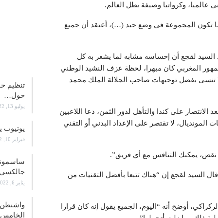
 عالميا، وكرواتيا وصيفة بطل العالم.
دما تكون المجموعة في وضع جيد (…)، أعتقد أن جميع
علوم و
ى التأهل لدور الـ16 على حساب كندا (2-1) ، أكد السيد لقجع أن إحساسه مشابه لما يشعر به كل
مهور المغربي كان مبهرا، لحظة عزف النشيد الوطني
 لا تنسى بفضل توجيهات صاحب الجلالة الملك محمد
تنظيم حف
حول…
يوليو 13, 2022
د الانتصار على كندا والتأهل لدور الثمن، دعا اللاعبين
ت المونديال، لا تقتصر على الإعداد البدني أو التقني
يوتيوب ي
فبراير 10, 2022
 نقص، يمكنك التنافس مع أي فريق”.
جالكسي 21
، قال السيد لقجع إن “هناك تتبعا بأفضل التقنيات من
يناير 6, 2022
واشنطن ت
ركراكي، أوضح أنه “اليوم، الجميع يقول إنه كان قرارا
الخامس