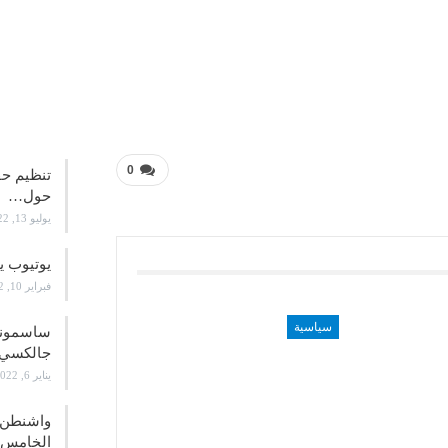
علوم و
0
تنظيم حف
حول…
يوليو 13, 2022
يوتيوب ي
فبراير 10, 2022
سياسية
جالكسي 21
يناير 6, 2022
واشنطن ت
الخامس