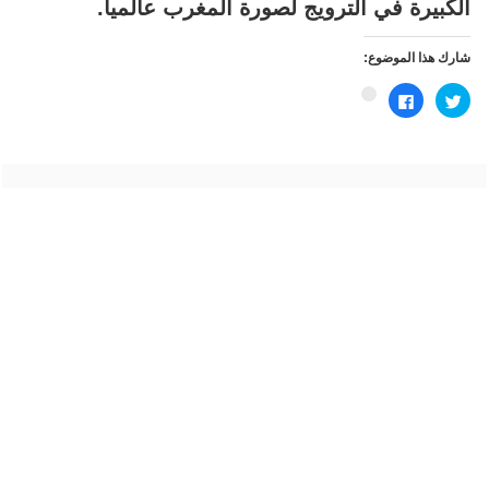
الكبيرة في الترويج لصورة المغرب عالميا.
شارك هذا الموضوع:
اضغط
انقر
اضغط
للمشاركة
للمشاركة
للمشاركة
على
على
على
تويتر
فيسبوك
Google+
(فتح
(فتح
(فتح
في
في
في
نافذة
نافذة
نافذة
جديدة)
جديدة)
جديدة)