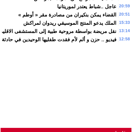
20:59
عاجل ..شباط يعتدر لموريتانيا
20:51
القضاء يمكن بنكيران من مصادرة مقر « أوطم »
15:33
الملك يدعو المنتج الموسيقي ريدوان لمراكش
13:14
نقل مريضة بواسطة مروحية طبية إلى المستشفى الاقليمي 
12:58
فيديو .. حزن و ألم لأم فقدت طفليها الوحيدين في حادثة 