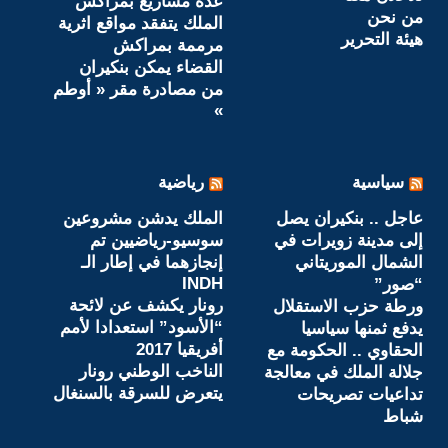
عدة مشاريع بمراكش
من نحن
الملك يتفقد مواقع اثرية
هيئة التحرير
مرممة بمراكش
القضاء يمكن بنكيران
من مصادرة مقر « أوطم
»
سياسية
رياضية
عاجل .. بنكيران يصل
الملك يدشن مشروعين
إلى مدينة زويرات في
سوسيو-رياضيين تم
الشمال الموريتاني
إنجازهما في إطار الـ
INDH
“صور”
رونار يكشف عن لائحة
ورطة حزب الاستقلال
“الأسود” استعدادا لأمم
يدفع ثمنها سياسيا
أفريقيا 2017
الحقاوي .. الحكومة مع
الناخب الوطني رونار
جلالة الملك في معالجة
يتعرض للسرقة بالسنغال
تداعيات تصريحات
شباط