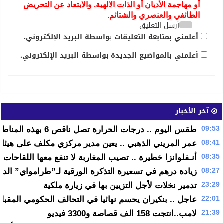
أو مهاجمة الأديان أو الذات الالهية. والابتعاد عن التحريض
الطائفي والعنصري والشتائم.
أرسل التعليق
أعلمني بمتابعة التعليقات بواسطة البريد الإلكتروني.
أعلمني بالمواضيع الجديدة بواسطة البريد الإلكتروني.
آخر الأخبار
09:53
طقس اليوم .. درجات الحرارة تصل ناقص 6 بهذه المناطق
08:41
عمر المريني الذهبي .. يعين مدير مركزي مكلف على هيئات التح
08:35
أنـفلوانزا خطيرة .. تصيب المغاربة لا تنفع معها اللقاحات
08:27
زيادة درهم في تسعيرة التذكرة الورقية لـ”طرامواي” الدار 
23:29
تدمير نخلات لأجل التزيين بها في زيارة ملكية
22:01
عاجل .. بنكيران يحسم نهائيا في التحالف الحكومي المقبل
21:39
لامب..انتجت 158 الف قصاصة و3300 فيديو