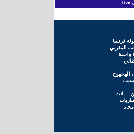
 معنا
لة فرنسا
عب المغربي
ة واحدة
طالي
 الهجهوج
بسبب
 .. ثلاث
باريات
جانا