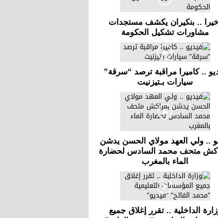
خيرا .. بنكيران يكشف مستجدات
مشاورات تشكيل الحكومة
يو .. كاميرا مراقبة ترصد “سرقة”
سيارات بـتيزنيت
و .. ولي العهد مولاي الحسن يدشن
كش متحف محمد السادس لحضارة
الماء بالمغرب
زارة الداخلية .. تقرر إغلاق جميع