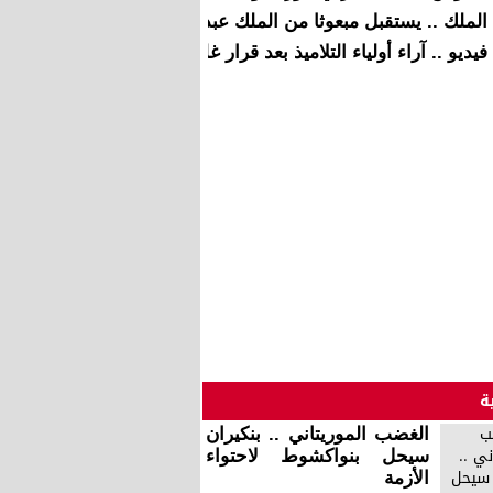
الملك .. يستقبل مبعوثا من الملك عبد الله الثاني عاهل المملكة ال
فيديو .. آراء أولياء التلاميذ بعد قرار غلق مدارس “محمد الفاتح”
ة
الغضب الموريتاني .. بنكيران
سيحل بنواكشوط لاحتواء
الأزمة