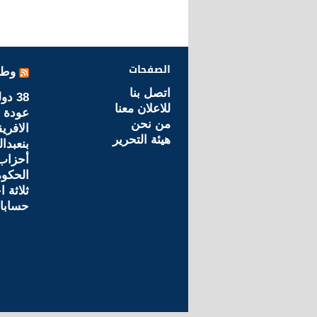
الصفحات
وطن
اتصل بنا
38 د
للاعلان معنا
عودة ا
من نحن
الافري
هيئة التحرير
بنعبدا
أحزاب 
الحكو
ثلاثة 
حسابا