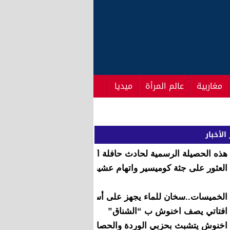
مغاربية
عالم المرأة
ميديا
الأخبار
هذه الحصيلة الرسمية لحادث حافلة اكادير
العثور على جثة كوميسير واتهام عشيقته بقتله
الخميسات..سخان للماء يجهز على أسرة بكاملها
افتاتي يصف اخنوش ب “الشناق”
اخنوش يتشبث بحزبي الوردة والحصان