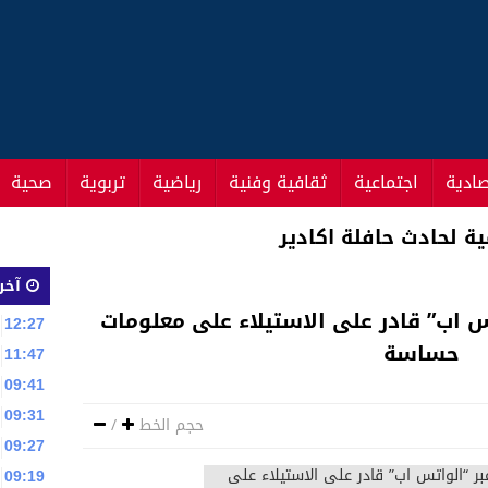
صادية
اجتماعية
ثقافية وفنية
رياضية
تربوية
صحية
يسير واتهام عشيقته بقتله
آخر 
س اب” قادر على الاستيلاء على معلومات
12:27
حساسة
11:47
09:41
09:31
حجم الخط
/
09:27
09:19