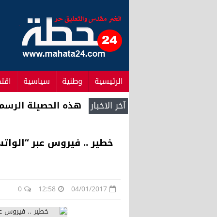
الرئيسية
وطنية
سياسية
اقت
آخر الاخبار
العثور على جثة كوم
خطير .. فيروس عبر “الوات
0
12:58
04/01/2017