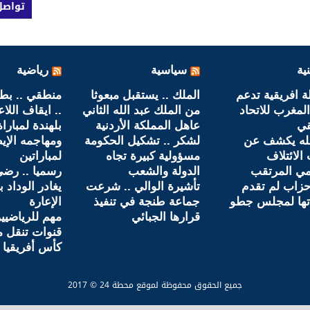
تواصل
ية
سياسية
رياضية
ولة افريقية تدعم
الملك .. يستقبل مبعوثا
منطقي .. بطو
لمغرب للاتحاد
من الملك عبد الله الثاني
.. ايقاف اللا
قي
عاهل المملكة الأردنية
بلهندة لمبارا
لله يكشف عن
لشكر .. تشكيل الحكومة
ومهاجمه الإي
الائتلاف
مسؤولية كبيرة تجاه
لمباراتين
مي المرتقب
الدولة والشعب
رسميا .. رضى
احزاب لم تقدم
تأشيرة الوالي .. شرعت
يغادر الوداد 
تها لمجلس جطو
جماعة طنجة في تنفيذ
الإعارة
قرارها الجبائي
مهم للرياضيين
قنوات تنقل م
كأس أفريقيا م
جميع الحقوق محفوظة لموقع محطة 24 © 2017