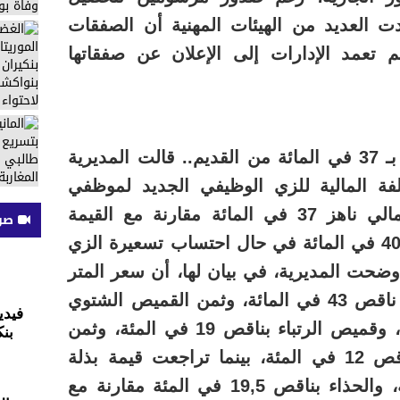
ت العديد من الهيئات المهنية أن الصفقات
 تعمد الإدارات إلى الإعلان عن صفقاتها
– كلفة زي الأمن الجديد أقل بـ 37 في المائة من القديم.. قالت المديرية
لفة المالية للزي الوظيفي الجديد لموظفي
الشرطة انخفضت بمعدل إجمالي ناهز 37 في المائة مقارنة مع القيمة
صوت
المالية للزي القديم، وبحوالي 40 في المائة في حال احتساب تسعيرة الزي
وضحت المديرية، في بيان لها، أن سعر المتر
الواحد للقماش تراجع بحوالي ناقص 43 في المائة، وثمن القميص الشتوي
فيدي
والصيفي بناقص 38 في المئة، وقميص الرتباء بناقص 19 في المئة، وثمن
بنك
السروال والسترة العلوية بناقص 12 في المئة، بينما تراجعت قيمة بذلة
الدراجين بناقص 73 في المئة، والحذاء بناقص 19,5 في المئة مقارنة مع