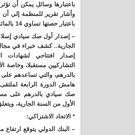
باعتبارها وسائل يمكن أن تؤثر 
وأشار تقرير للمنظمة إلى أن ا
باعتبار حصتها تساوي 14 بالمائة من نسبة استهلاك التبغ.
– إصدار أول صك سيادي إسلام
الجارية.. كشف خبراء في مجال ا
إصدار افتتاحي لشهادات ال
التشاركيين مستقبلا، وخاصة ال
بالدرهم، والتي تساعدهم على إد
هامش الدورة الرابعة لملتقى 
صك سيادي بالدرهم على مست
الأول من السنة الجارية، ويتعلق
* الاتحاد الاشتراكي: