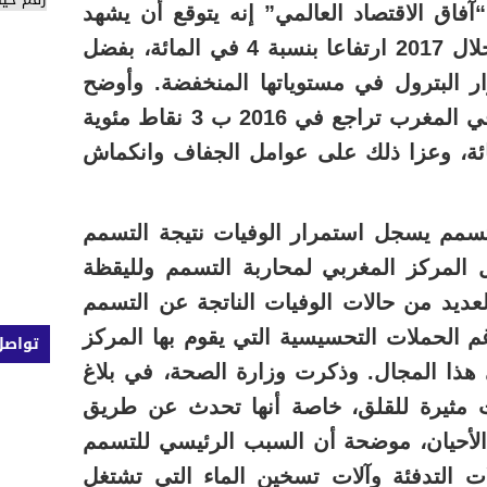
آفاق الاقتصاد العالمي” إنه يتوقع أن يشهد
النمو الاقتصادي في المغرب خلال 2017 ارتفاعا بنسبة 4 في المائة، بفضل
ر البترول في مستوياتها المنخفضة. وأوضح
البنك الدولي أن معدل النمو في المغرب تراجع في 2016 ب 3 نقاط مئوية
 بنحو 1.5 في المائة، وعزا ذلك على عوامل الجفاف وانكماش
تسمم يسجل استمرار الوفيات نتيجة التسمم
 المركز المغربي لمحاربة التسمم ولليقظة
العديد من حالات الوفيات الناتجة عن التسمم
م الحملات التحسيسية التي يقوم بها المركز
تواصل
 هذا المجال. وذكرت وزارة الصحة، في بلاغ
ت مثيرة للقلق، خاصة أنها تحدث عن طريق
لأحيان، موضحة أن السبب الرئيسي للتسمم
ت التدفئة وآلات تسخين الماء التي تشتغل