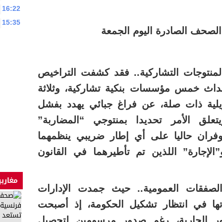
16:22
15:35
الصحف الصادرة اليوم الجمعة
منتوجات التشاركية.. فقد كشفت التراخيص
حداث خمس مؤسسات بنكية تشاركية، وثلاثة
يلية ذات صلة، عن فراغ جبائي يهدد بفشل
علق الأمر تحديدا بمنتوجي “المضاربة”
توفران حاليا على أي إطار ضريبي ينظمهما
الإجارة” اللذين تم تأطيرهما في القانون
مغاربي
لصفقات العمومية.. حيث جمدت الإدارات
تها في انتظار تشكيل الحكومة، إذ أصبحت
ور الجارية، رغم صدور مرسومين لتحصيل