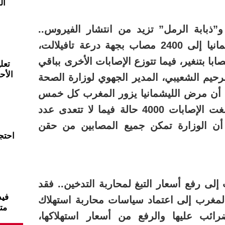
ال
نيا و”ذبابة الرمل” تزيد من انتشار الفيروس..
ارتفع عدد ضحايا مرض الليشمانيا إلى 2400 مصاب بجهة درعة تافيلالت،
 منهم بالراشيدية و900 مصابا بتنغير، فيما تتوزع الإصابات الأخرى بباقي
تعل
الأح
لرحيم الشعيبي، المدير الجهوي لوزارة الصحة
، أن مرض الليشمانيا يزور المغرب كل خمس
سنوات ، إذ في سنة 2010 بلغت الإصابات 4000 حالة فيما لا تتعدى عدد
يوم 2400، مؤكدا أن الوزارة تمكن جميع المصابين من حقن
احتج
لى رفع أسعار التبغ لمحاربة التدخين.. فقد
فيد
لمغرب إلى اعتماد سياسات محاربة استهلاك
مت
رائب عليها والرفع من أسعار استهلاكها،