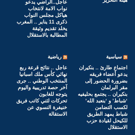
هيئة التحرير
عاجل..الراضي يدعو
نواب الامة لانتخاب
هياكل مجلس النواب
ذكرى 11 يناير .. المغرب
يخلد تقديم وثيقة
المطالبة بالاستقلال
سياسية
رياضية
اجتماع طارئ .. بنكيران
عاجل .. نتائج قرعة ربع
يدعو أعضاء فريقه
نهائي كأس ملك اسبانيا
بضرورة الحضور إلى
المنتخب الوطني .. جرى
مقر البرلمان
آخر حصة تدريبية واليوم
بنكيران .. يجتمع بحليفيه
يتوجه للغابون‎
‘شباط’ و ‘بنعبد الله’
تحركات لثني كاتب فريق
لكسب التضامن
خنيفرة النسوي عن
شباط يمهد الطريق
الاستقالة
للكيحل لقيادة حزب
الاستقلال