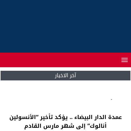
Toggle
navigation
آخر الاخبار
رسمياً .. الكيحل مثل حزب الاستقلال في اجتماع
بنكيران وقيادات الأحزاب
عمدة الدار البيضاء .. يؤكد تأخير “الأنسولين
أنالوك” إلى شهر مارس القادم