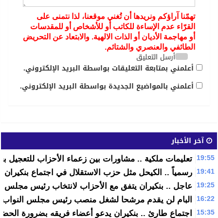
تهمّنا آراؤكم ونريدها أن تُغني موقعنا، لذا نتمنى على
القرّاء عدم الإساءة للكاتب أو للأشخاص أو للمقدسات
أو مهاجمة الأديان أو الذات الالهية. والابتعاد عن التحريض
الطائفي والعنصري والشتائم.
أرسل التعليق
أعلمني بمتابعة التعليقات بواسطة البريد الإلكتروني.
أعلمني بالمواضيع الجديدة بواسطة البريد الإلكتروني.
آخر الأخبار
19:55
تعليمات ملكية .. مشاورات بين زعماء الأحزاب للتعجيل بع
19:41
رسمياً .. الكيحل مثل حزب الاستقلال في اجتماع بنكيران و
19:25
عاجل .. بنكيران يتفق مع الأحزاب لانتخاب رئيس مجلس ال
16:22
البام لن يقدم مرشحا لشغل منصب رئيس مجلس النواب
15:35
اجتماع طارئ .. بنكيران يدعو أعضاء فريقه بضرورة الحضور