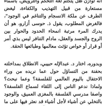
أنه توازن ظل يتكلم لغة التحكم والترويض، بأسماء
مستعارة من قبيل التهذيب والكفاءة، ليغض
الطرف عن ملكة الانسجام والتناغم في الوجود”،
فالغرض المطلوب، يقول ذ. حوسى أزارو، هو أن
يدرك المرء مرتبة انمحاء الحدود والحوار بين
الروح والجسد والعقل، مادام التنافر ليس بذي أمر
أو قرار أو خواص تؤثث معالمها وطبائعها الحقة.
وبدوره، اختار د. عبدالإله حبيبي، الانطلاق بمداخلته
بحفنة من التساؤل حول عما نريده من وراء
الاحتفال باليوم العالمي للفلسفة؟ وعما نبحث؟
ولماذا ندعو الناس إلى اللقاء لسماع الفلسفة؟
واصفا مدرسي الفلسفة بالمغزى العميق، والوجود
بالتخلي عن أشياء لأجل أشياء قد نعثر فيها على ما