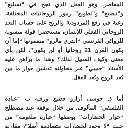
المعاصر، وهو العقل الذي نجح في “تسليع”
و”تبضيع” و”تطويع” رموز الروحانيات المختلفة،
رغبة في رفع المردودية والربح على حساب البعد
الروحاني الفعلي للإنسان، مستحضرا قولة منسوبة
للروائي الفرنسي “اندري مالرو” مضمونها “إما أن
يكون القرن 21 روحانيا أو لن يكون”، لكن بأي
معنى وكيف السبيل لذلك؟ وهذا ما يراهن عليه
الأستاذ “حبيبي” عبر محاولته تدشين حوار ما بين
بُعد الروح وبُعد العقل.
أما ذ. حوسى أزارو فطبع ورقته ب “عناده
الفلسفي” المألوف، من خلال توقفه عند مصطلح
“حوار الحضارات” بوصفها “عبارة ملغومة” من
حيث “لا وجود لحضارات متصادمة أصلا”، مقارنة