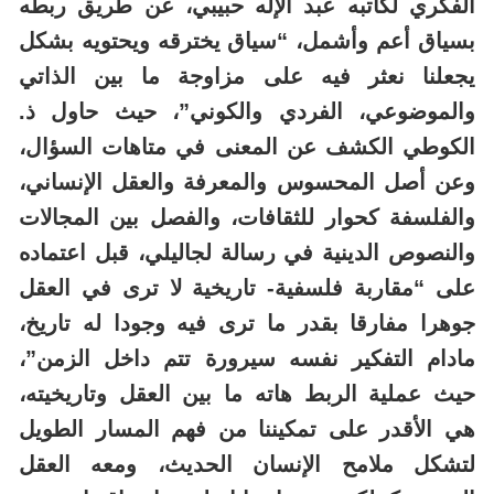
الفكري لكاتبه عبد الإله حبيبي، عن طريق ربطه
بسياق أعم وأشمل، “سياق يخترقه ويحتويه بشكل
يجعلنا نعثر فيه على مزاوجة ما بين الذاتي
والموضوعي، الفردي والكوني”، حيث حاول ذ.
الكوطي الكشف عن المعنى في متاهات السؤال،
وعن أصل المحسوس والمعرفة والعقل الإنساني،
والفلسفة كحوار للثقافات، والفصل بين المجالات
والنصوص الدينية في رسالة لجاليلي، قبل اعتماده
على “مقاربة فلسفية- تاريخية لا ترى في العقل
جوهرا مفارقا بقدر ما ترى فيه وجودا له تاريخ،
مادام التفكير نفسه سيرورة تتم داخل الزمن”،
حيث عملية الربط هاته ما بين العقل وتاريخيته،
هي الأقدر على تمكيننا من فهم المسار الطويل
لتشكل ملامح الإنسان الحديث، ومعه العقل