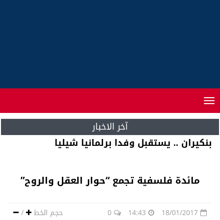
Toggle
navigation
آخر الاخبار
بنكيران .. يستقبل وفدا برلمانيا شيليا
مائدة فلسفية تجمع “حوار العقل والروح”
18/01/2017
14:43
0
حجم الخط
/