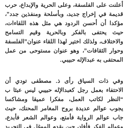
أعلنت على الفلسفة، وعلى الحرية والإبداع، حرب
قديمة في إخراج جديد، وبأسلحة ومنفذين جدد”،
مؤكدا أن أحسن الردود هي مثل هذه اللقاءات،
حيث يحتفى بالفكر وبالحرية وقيم التسامح
والاختلاف، ولذلك اختير لهذا اللقاء عنوان”الفلسفة
وحوار الثقافات”، وهو عنوان مستوحى من عمل
المحتفى به عبدالإله حبيبي.
وفي ذات السياق رأى ذ. مصطفى تودي أن
الاحتفاء بعمل رجل كعبدالإله حبيبي ليس عبثا ب
“النظر لكاتب العمل، مفكرا عميقا ومشاكسا
يجوب عوالم عديدة بروح المغامر المحنك، حيث
جاب عوالم الرواية فأمتع، وعوالم الشعر فأبدع،
وعوالم الفكر فأفاد، حين يقدم الموغل في التجريد