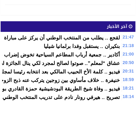
آخر الأخبار
21:47
لقجع .. يطلب من المنتخب الوطني أن يركز على مباراة الط
21:18
بنكيران .. يستقبل وفدا برلمانيا شيليا
21:00
أكادير .. جمعية أرباب المطاعم السياحية تخوض إضراب عا
20:50
عشاق “لمعلم”.. صوتوا لصالح لمجرد لكي ينال الجائزة لعل
20:31
فيديو .. كلمة الأخ الحبيب المالكي بعد انتخابه رئيسا لمجل
18:59
خنيفرة .. خلاف مأساوي بين زوجين يتركب عنه ذبح الزوجة
18:21
فيديو .. وفاة شيخ الطريقة البودشيشية حمزة القادري بو
18:14
تصريح .. هيرفي رونار نادم على تدريب المنتخب الوطني