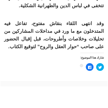
تتخفى في لباس الدين والطهرانية الشكلية.
وقد انتهى اللقاء بنقاش مفتوح، تفاعل فيه
المتدخلون مع ما ورد في مداخلات المشاركين من
تحليلات وخلاصات وأطروحات، قبل إقبال الحضور
على صاحب “حوار العقل والروح” لتوقيع الكتاب.
شارك هذا الموضوع:
اضغط
انقر
اضغط
للمشاركة
للمشاركة
للمشاركة
على
على
على
تويتر
فيسبوك
Google+
(فتح
(فتح
(فتح
في
في
في
نافذة
نافذة
نافذة
جديدة)
جديدة)
جديدة)