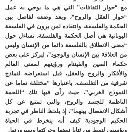
مع “حوار الثقافات” التي هي ما يوحي به عمل
“حوار العقل والروح”، وبعد وضعه لفاصل بين
الحكمة والفلسفة، وانتقاده لمن يرون في الفلسفة
اليونانية هي أصل الحكمة والفلسفة، تساءل حول
“معنى الانطلاق بالفلسفة دائما من الإنسان وليس
من العلاقة بين الإنسان والوجود”، ليركز على بعض
حكماء الصين والفيتنام ورؤيتهم لمعنى العالم
والأفكار والروح والعقل، قبل استعراضه لنماذج
شرقية من التفلسف، باعتبارها “مختلفة تماما عن
النموذج الغربي”، حيث رأى فيها تلك “اللحمة
الناظمة للجسد والروح، والتي تمتنع عن كل
أشكال الانفصال بينهما”، إذ يلحظ الناظر في تجربة
الحكيم الوجودية كيف أنه ينخرط في الحياة
ويؤسس لنمط من ثنايا نبضها وحركتها وسيرورتها.