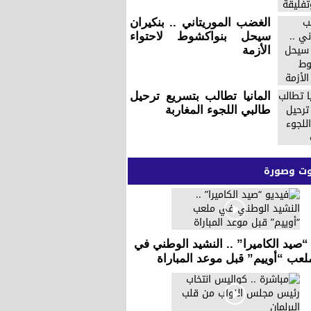
الغضب الموريتاني .. بنكيران
سيحل بنواكشوط لاحتواء
الأزمة
المانيا تطالب بتسريع ترحيل
طالبي اللجوء المغاربة
 وصورة
“صيد الكاميرا” .. النشيد الوطني في
لعب “أوييم” قبل موعد المباراة