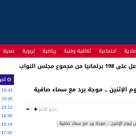
صادية
اجتماعية
ثقافية وفنية
رياضية
تربوية
صحية
مجموع مجلس النواب
آخر 
 الإثنين .. موجة برد مع سماء صافية
19:43
19:20
19:12
حجم الخط
/
18:58
18:19
17:02