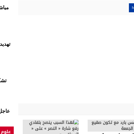
مباش
h
تشك
عاجل
علوم 