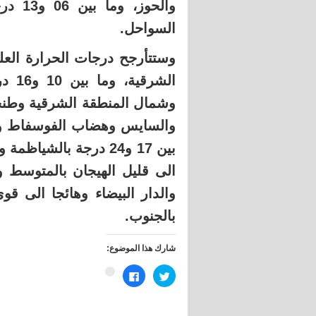
والحوز
السواحل.
الشر
وشمال المنطقة الشرقية وطنجة
والسايس وهضاب الفوسفاط ووا
بين 17 و24 درجة بالشي
الى قليل الهيجان بالمتوسط وب
والدار البيضاء وهائجا الى قوي
بالجنوب.
شارك هذا الموضوع:
اضغط
انقر
اضغط
للمشاركة
للمشاركة
للمشاركة
على
على
على
تويتر
فيسبوك
Google+
(فتح
(فتح
(فتح
في
في