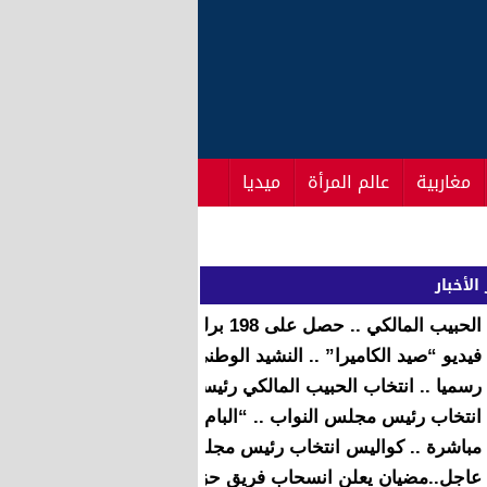
مغاربية
عالم المرأة
ميديا
الأخبار
الحبيب المالكي .. حصل على 198 برلمانيا من مجموع مجلس النواب
فيديو “صيد الكاميرا” .. النشيد الوطني في ملعب “أوييم” قبل موع
رسميا .. انتخاب الحبيب المالكي رئيسا جديدا لمجلس النواب
انتخاب رئيس مجلس النواب .. “البام جينيور” في المكتب المؤق
مباشرة .. كواليس انتخاب رئيس مجلس النواب من قلب البرلمان
عاجل..مضيان يعلن انسحاب فريق حزب الاستقلال من الجلسة البر