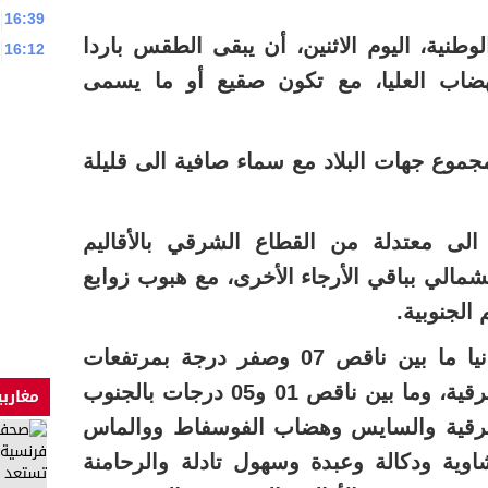
16:39
لوطنية، اليوم الاثنين، أن يبقى الطقس باردا
16:12
ضاب العليا، مع تكون صقيع أو ما يسمى
جموع جهات البلاد مع سماء صافية الى قليلة
الى معتدلة من القطاع الشرقي بالأقاليم
شمالي بباقي الأرجاء الأخرى، مع هبوب زوابع
 الجنوبية.
وستتراوح درجات الحرارة الدنيا ما بين ناقص 07 وصفر درجة بمرتفعات
الأطلس والريف والهضاب الشرقية، وما بين ناقص 01 و05 درجات بالجنوب
مغاربي
رقية والسايس وهضاب الفوسفاط ووالماس
وية ودكالة وعبدة وسهول تادلة والرحامنة