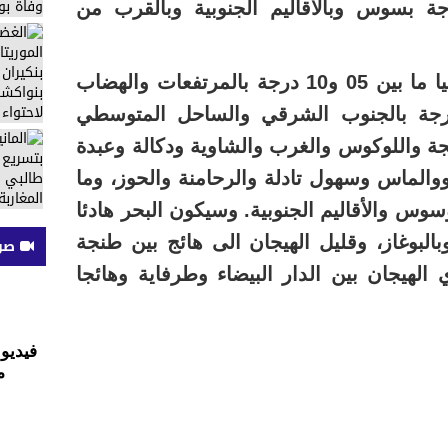
، وما بين 06 و13 درجة بسوس وبالأقاليم الجنوبية وبالقرب من
وستتأرجح درجات الحرارة العليا ما بين 05 و10 درجة بالمرتفعات والهضاب
قية، وما بين 10 و16 درجة بالجنوب الشرقي والساحل المتوسطي
 واللوكوس والغرب والشاوية ودكالة وعبدة
لماس وسهول تادلة والرحامنة والحوز، وما
اظمة وسوس والأقاليم الجنوبية. وسيكون البحر هادئا
البوغاز، وقليل الهيجان الى هائج بين طنجة
صوت
 الهيجان بين الدار البيضاء وطرفاية وهائجا
فيديو 
م