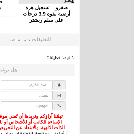
ط
صفرو .. تسجيل هزة
ص
أرضية بقوة 3,9 درجات
على سلم ريشتر
التعليقات
لا توجد تعليقات
لا توجد تعليقات
هل ترغب
تهمّنا آراؤكم ونريدها أن تُغني موق
الإساءة للكاتب أو للأشخاص أو لل
الذات الالهية. والابتعاد عن التحر