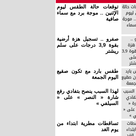
توقعات حالة الطقس ليوم
الإثنين .. موجة برد مع سماء
صافية
صفرو .. تسجيل هزة أرضية
بقوة 3,9 درجات على سلم
ريشتر
طقس بارد مع تكون صقيع
اليوم الجمعة
لهذا السبب ينصح بتفادي رفع
شارة « النصر » على «
السيلفي »
تساقطات مطرية ابتداء من
يوم الغد