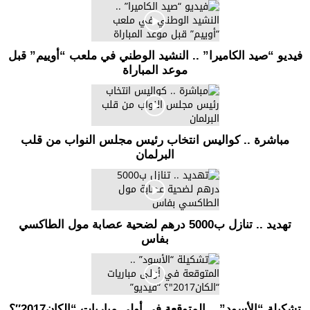
فيديو “صيد الكاميرا” .. النشيد الوطني في ملعب “أوييم” قبل
موعد المباراة
مباشرة .. كواليس انتخاب رئيس مجلس النواب من قلب
البرلمان
تهديد .. تنازل ب5000 درهم لضحية عصابة مول الطاكسي
بفاس
تشكيلة “الأسود” .. المتوقعة في أولى مباريات “الكان2017″؟