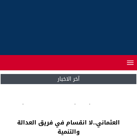
Toggle
navigation
آخر الاخبار
فيديو .. هزيمة أخرى أمام الكونغو وخيبة أمل
جديدة للمغاربة في “الكان”
العثماني..لا انقسام في فريق العدالة
والتنمية