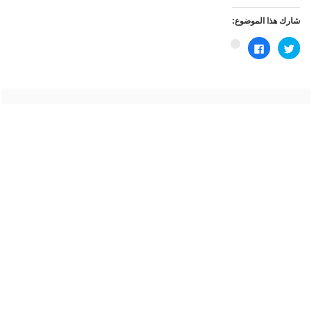
شارك هذا الموضوع:
اضغط
انقر
اضغط
للمشاركة
للمشاركة
للمشاركة
على
على
على
تويتر
فيسبوك
Google+
(فتح
(فتح
(فتح
في
في
في
نافذة
نافذة
نافذة
جديدة)
جديدة)
جديدة)