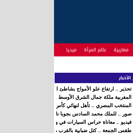
مغاربية
عالم المرأة
ميديا
الأخبار
تحذير .. ارتفاع علو الأمواج بشاطئ العاصمة الرباط وتنبيه لمستع
المغربية ملكة جمال الشرق الأوسط .. شهادة حقيقية بخصوص ت
المنتخب المصري .. تأهل لنهائي كأس أمم إفريقيا الغابون 2017
صور .. للملك محمد السادس بجوبا نالت إعجاب الجميع
فيديو .. معاناة حراس السيارات في وقفة احتجاجية
طقس الجمعة .. كتل ضبابية بالقرب من بعض السواحل