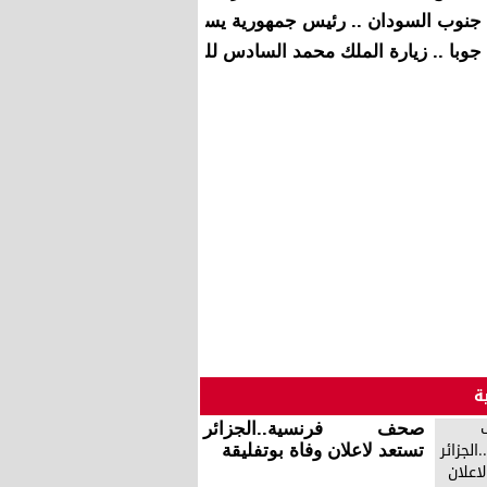
جنوب السودان .. رئيس جمهورية يستقبل أخنوش بجوبا
جوبا .. زيارة الملك محمد السادس للمستشفى الميداني المغربي 
ة
صحف فرنسية..الجزائر
تستعد لاعلان وفاة بوتفليقة