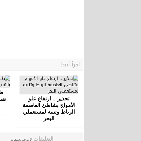
اقرأ أيضا
طق
تحذير .. ارتفاع علو
ضبا
الأمواج بشاطئ العاصمة
الرباط وتنبيه لمستعملي
البحر
التعليقات
لا توجد تعليقات