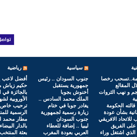
تواصل
ية
سياسية
رياضية
مة..تسحب رخصا
جنوب السودان .. رئيس
أفضل لاعب إف
ال المقالع
جمهورية يستقبل
حكيم زياش م
جم و نهب الثروات
أخنوش بجوبا
بالجائزة في ا
ية
الملك محمد السادس ..
الأوروبية لشهر
 قالته الحكومة
يغادر جوبا في ختام
ترحيب خاص وح
انية بشأن عودة
زيارة رسمية لجمهورية
الرسمية للم
 للاتحاد الافريقي
جنوب السودان
مطار محمد ا
على الفريق
ليبيا .. إضافة للعطاء
بالدار البيضاء
الذي اشتغل وراء
العربي بعودة المغرب
بعثة المنتخب