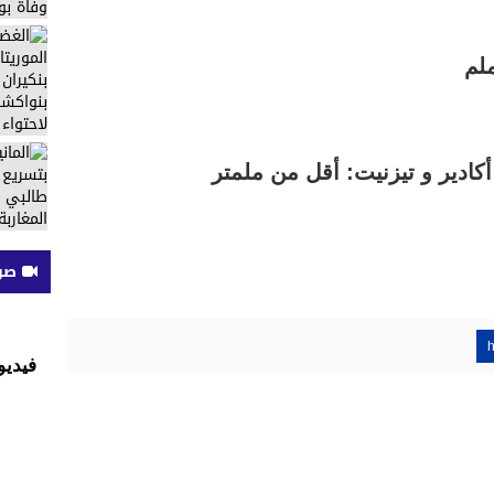
كادير و تيزنيت: أقل من ملمتر
صوت
h
فيديو