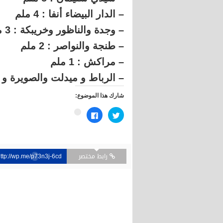
– الدار البيضاء أنفا : 4 ملم
– وجدة والناظور وخريبكة : 3 ملم
– طنجة والنواصر : 2 ملم
– مراكش : 1 ملم
– الرباط و ميدلت والصويرة و أ
شارك هذا الموضوع:
اضغط
انقر
اضغط
للمشاركة
للمشاركة
للمشاركة
على
على
على
تويتر
فيسبوك
Google+
(فتح
(فتح
(فتح
في
في
في
نافذة
نافذة
نافذة
جديدة)
رابط مختصر
جديدة)
جديدة)
ttp://wp.me/p73n3j-6cd