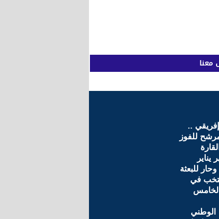
 معنا
ريقي ..
رشح للفوز
لقارة
 يناير
ار للبعثة
نتخب في
لخامس
 الوطني