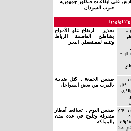
دس على ايقاعات فلكلور جمهورية
جنوب السودان
وتكنولوجيا
تحذير .. ارتفاع علو الأمواج
بشاطئ العاصمة الرباط
وتنبيه لمستعملي البحر
طقس الجمعة .. كتل ضبابية
بالقرب من بعض السواحل
طقس اليوم .. تساقط أمطار
متفرقة وثلوج في عدة مدن
بالمملكة