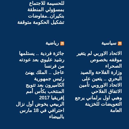
للحسيمة للاجتماع
بمسؤولي المنطقة
بنكيران..مفاوضات
تشكيل الحكومة متوقفة
سياسية
رياضية
الاتحاد الاوربي لم يتغير
جائزة فردية .. يستلمها
موقفه بخصوص
رشيد عليوي بعد عودته
الصحراء
من فرنسا
وزارة الفلاحة والصيد
عاجل .. الملك يهنئ
البحري .. يتعين على
رئيس جمهورية
الاتحاد الاوروبي تأمين
الكاميرون بعد تتويج
الاتفاق الفلاحي
المنتخب بكأس أمم
وهبي اول برلماني يرجع
إفريقيا 2017
التعويضات للخزينة
الربيعي يخوض أول نزال
العامة
احترافي في 18 مارس
بالبيضاء