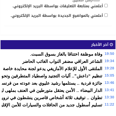
أرسل التعليق
أعلمني بمتابعة التعليقات بواسطة البريد الإلكتروني.
أعلمني بالمواضيع الجديدة بواسطة البريد الإلكتروني.
آخر الأخبار
19:50
وفاة موظفة اختناقا بالغاز بسوق السبت.
19:34
الشاعر العراقي مضفر النواب الغائب الحاضر
19:28
الملتقى الأول للإعلام الأمازيغي يدعو لجنة محايدة خاصة ب
15:05
تنظيم “داعش”.. آليات التجنيد واصطياد المتطرفين وتحويله
13:46
جائزة فردية .. يستلمها رشيد عليوي بعد عودته من فرنسا
13:41
الدار البيضاء .. الأمن يعتقل متورطين في العنف بملهى ليل
13:30
تطوان .. توقيف ثلاثة أشخاص قاصرين ينشطون في ترويج
11:22
تسليم أسطول جديد من الحافلات والسيارات للأمن الإقلي