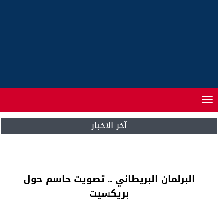
Toggle
navigation
آخر الاخبار
الشاعر العراقي مضفر النواب الغائب الحاضر
البرلمان البريطاني .. تصويت حاسم حول
بريكسيت