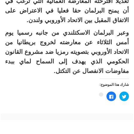
تعديلا اقترحته المعارضة العمالية التي ترغب في
أن يمنح البرلمان حقا فعليا في الاعتراض على
الاتفاق المقبل بين الاتحاد الأوروبي ولندن.
وعبر البرلمان الاسكتلندي من جانبه رسميا يوم
أمس الثلاثاء عن معارضته لخروج بريطانيا من
الاتحاد الأوروبي بتصويته رمزيا ضد مشروع القانون
الحكومي الذي يهدف إلى السماح لماي ببدء
مفاوضات الانفصال عن التكتل.
شارك هذا الموضوع:
اضغط
انقر
اضغط
للمشاركة
للمشاركة
للمشاركة
على
على
على
تويتر
فيسبوك
Google+
(فتح
(فتح
(فتح
في
في
في
نافذة
نافذة
نافذة
جديدة)
جديدة)
جديدة)