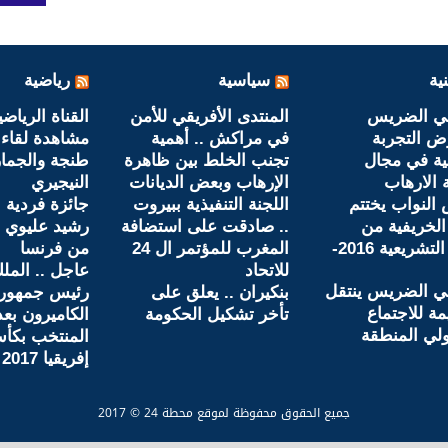
ية
سياسية
رياضية
ي الضريس
المنتدى الأفريقي للأمن
القناة الرياضي
ض التجربة
في مراكش .. أهمية
مشاهدة لقاء 
ية في مجال
تجنب الخلط بين ظاهرة
طنجة والجما
 الارهاب
الإرهاب وبعض الديانات
النيجيري
النواب يختتم
اللجنة التنفيذية ببيروت
جائزة فردية .
الخريفية من
.. صادقت على استضافة
رشيد عليوي ب
السنة التشريعية 2016-
المغرب للمؤتمر ال 24
من فرنسا
للاتحاد
عاجل .. المل
ي الضريس ينتقل
بنكيران .. يعلق على
رئيس جمهوري
ة للاجتماع
تأخر تشكيل الحكومة
الكاميرون بعد
لي المنطقة
المنتخب بكأ
إفريقيا 2017
جميع الحقوق محفوظة لموقع محطة 24 © 2017