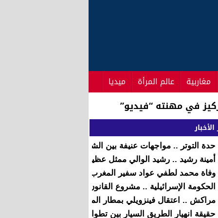
مغاربية
عالم المرأة
ميديا
الأخبار
حدة التوتر .. مواجهات عنيفة بين الشرطة ومحتجين في باريس
أمينة رشيد .. رشيد الوالي ممثل عظيم وأنصحه بالابتعاد عن الإخرا
وفاة محمد لطفي عواد سفير المغرب بكندا
الحكومة الإسرائيلية .. مشروع القانون منع “الأذان” عبر مكبرات
مراكش .. اعتقال فينزويلي بمطار المنارة
حقيقة انهيار الطريق السيار بين تطوان والمضيق