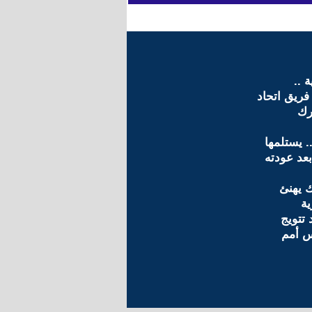
ة ..
فريق اتحاد
رك
. يستلمها
عد عودته
ك يهنئ
ة
 تتويج
س أمم