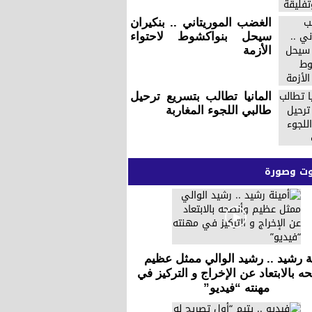
الغضب الموريتاني .. بنكيران
سيحل بنواكشوط لاحتواء
الأزمة
المانيا تطالب بتسريع ترحيل
طالبي اللجوء المغاربة
 وصورة
ة رشيد .. رشيد الوالي ممثل عظيم
ه بالابتعاد عن الإخراج و التركيز في
مهنته “فيديو”