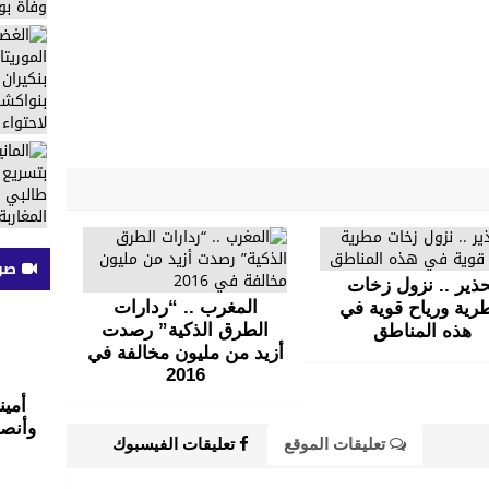
صوت
ذير .. نزول زخات
المغرب .. “ردارات
رية ورياح قوية في
الطرق الذكية” رصدت
هذه المناطق
أزيد من مليون مخالفة في
2016
أمين
وأنصح
تعليقات الموقع
تعليقات الفيسبوك