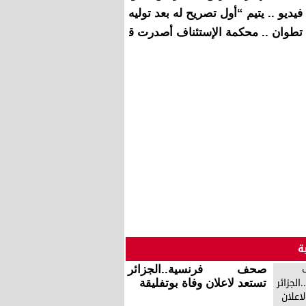
فيديو .. يتيم “أول تصريح له بعد توليه رئاسة اللجنة التحضيرية ل
تطوان .. محكمة الإستئناف أصدرت قرارا تأديبيا في حق ثلاث قض
ة
صحف فرنسية..الجزائر
تستعد لاعلان وفاة بوتفليقة