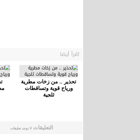
اقرأ أيضا
تحذير .. من زخات مطرية
تح
ورياح قوية وتساقطات
مط
ثلجية
التعليقات
لا توجد تعليقات