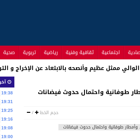
صادية
اجتماعية
ثقافية وفنية
رياضية
تربوية
صحية
اد سفير المغرب بكندا
آخر 
ار طوفانية واحتمال حدوث فيضانات
19:38
19:31
19:25
حجم الخط
/
19:16
19:08
19:00