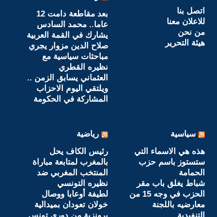
اتصل بنا
بعد مقاطعة دامت 12
للاعلان معنا
عاما.. محمد السادس
من نحن
يشارك في القمة العربية
هيئة التحرير
صلاح الدين مزوار يجري
مباحثات سياسية مع
نظيره القطري
العثماني يسابق الزمن ..
ويلتقي اليوم الاحزاب
المشاركة في الحكومة
سياسية
رياضية
هذه هي الاسماء التي
رئيس الكاف يحل
ستستوز باسم حزب
بالمغرب لمتابعة مباراة
الحمامة
المنتخب المغربي ضد
شباط يغلق باب مقر
نظيره التونسي
الحزب في وجه 15 من
لطيفة أوعابا ووصال
معارضيه باللجنة
خولان تعودان بميدالية
التنفيدية
برونزية من دوري تونس