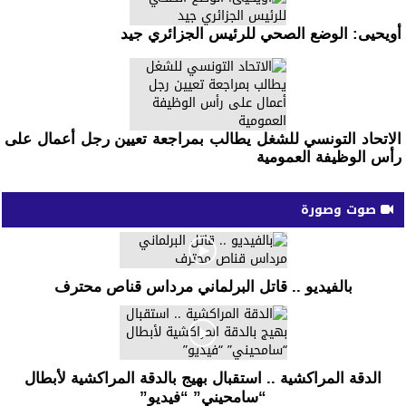
أويحيى: الوضع الصحي للرئيس الجزائري جيد
الاتحاد التونسي للشغل يطالب بمراجعة تعيين رجل أعمال على
رأس الوظيفة العمومية
صوت وصورة
بالفيديو .. قاتل البرلماني مرداس قناص محترف
الدقة المراكشية .. استقبال بهيج بالدقة المراكشية لأبطال
“سامحيني” “فيديو”