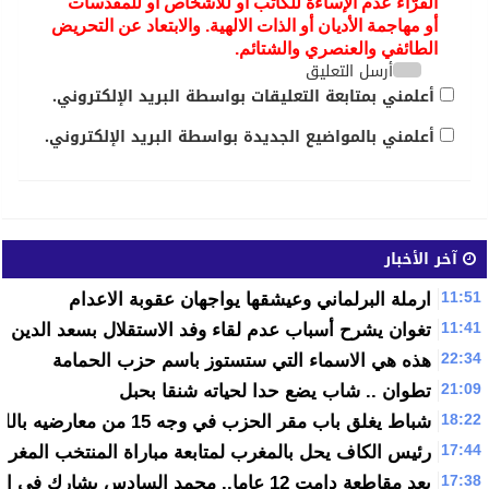
القرّاء عدم الإساءة للكاتب أو للأشخاص أو للمقدسات
أو مهاجمة الأديان أو الذات الالهية. والابتعاد عن التحريض
الطائفي والعنصري والشتائم.
أرسل التعليق
أعلمني بمتابعة التعليقات بواسطة البريد الإلكتروني.
أعلمني بالمواضيع الجديدة بواسطة البريد الإلكتروني.
آخر الأخبار
11:51
ارملة البرلماني وعيشقها يواجهان عقوبة الاعدام
11:41
تغوان يشرح أسباب عدم لقاء وفد الاستقلال بسعد الدين ال
22:34
هذه هي الاسماء التي ستستوز باسم حزب الحمامة
21:09
تطوان .. شاب يضع حدا لحياته شنقا بحبل
18:22
شباط يغلق باب مقر الحزب في وجه 15 من معارضيه باللجنة التنفيدية
17:44
رئيس الكاف يحل بالمغرب لمتابعة مباراة المنتخب المغرب
17:38
بعد مقاطعة دامت 12 عاما.. محمد السادس يشارك في القمة العربية