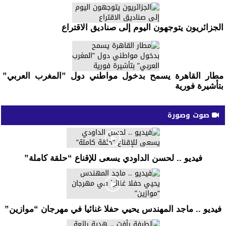
الجزائريون يتوجهون اليوم إلى صناديق الاقتراع
مطار القاهرة يسمح بدخول مواطني دول ”المغرب العربي”
بتأشيرة فورية
صوت وصورة
فيديو .. لحسن الداودي يسعى للإقناع “حلقة كاملة”
فيديو .. ماجد المهندس يحيي حفلا غنائيا في مهرجان “موازين”