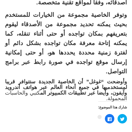
أصدقائه، وفقا لمواقع تقنية متخصصة.
وتوفر الخاصية مجموعة من الخيارات للمستخدم
بحيث يمكنه تحديد مجموعة من الأصدقاء ليقوم
بتعريفهم بمكان تواجده أو حتى أثناء تنقله، كما
يمكنه إتاحة معرفة مكان تواجده بشكل دائم أو
لفترة زمنية محددة يحددها هو، أو حتى إمكانية
إرسال موقع تواجده في صورة رابط عبر برامج
التواصل.
وأوضحت “غوغل” أن الخاصية الجديدة ستتوافر قريبا
لمستخدميها في جميع أنحاء العالم عبر هواتف أندرويد
وآيفون، وأيضا عبر تطبيقات الكمبيوتر الم
كتبي والحاسبات
المحمولة.
شارك هذا الموضوع:
اضغط
انقر
اضغط
للمشاركة
للمشاركة
للمشاركة
على
على
على
تويتر
فيسبوك
Google+
(فتح
(فتح