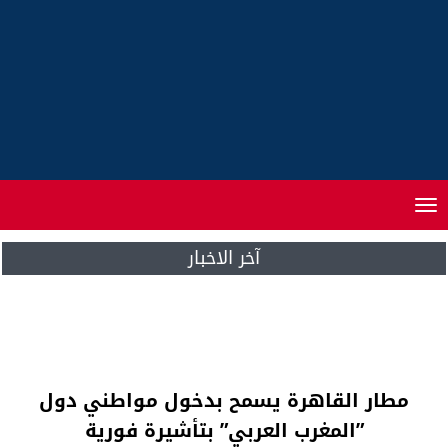
Toggle
navigation
آخر الاخبار
ة
الصحراء المغربية .. فرنسا تشيد بالمصادقة
بالإجماع على القرار الجديد لمجلس الأمن
مطار القاهرة يسمح بدخول مواطني دول
”المغرب العربي” بتأشيرة فورية