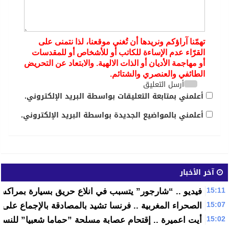
تهمّنا آراؤكم ونريدها أن تُغني موقعنا، لذا نتمنى على
القرّاء عدم الإساءة للكاتب أو للأشخاص أو للمقدسات
أو مهاجمة الأديان أو الذات الالهية. والابتعاد عن التحريض
الطائفي والعنصري والشتائم.
أرسل التعليق
أعلمني بمتابعة التعليقات بواسطة البريد الإلكتروني.
أعلمني بالمواضيع الجديدة بواسطة البريد الإلكتروني.
آخر الأخبار
15:11
فيديو .. “شارجور” يتسبب في انلاع حريق بسيارة بمراكش
15:07
الصحراء المغربية .. فرنسا تشيد بالمصادقة بالإجماع على 
15:02
أيت اعميرة .. إقتحام عصابة مسلحة ”حماما شعبيا” للنساء