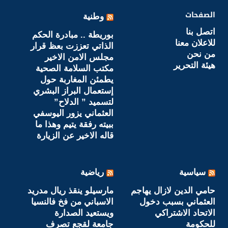
الصفحات
وطنية
اتصل بنا
بوريطة .. مبادرة الحكم
للاعلان معنا
الذاتي تعززت بعظ قرار
من نحن
مجلس الامن الاخير
هيئة التحرير
مكتب السلامة الصحية
يطمئن المغاربة حول
إستعمال البراز البشري
لتسميد ” الدلاح”
العثماني يزور اليوسفي
ببيته رفقة يتيم وهذا ما
قاله الاخير عن الزيارة
سياسية
رياضية
حامي الدين لازال يهاجم
مارسيلو ينقذ ريال مدريد
العثماني بسبب دخول
الاسباني من فخ فالنسيا
الاتحاد الاشتراكي
ويستعيد الصدارة
للحكومة
جامعة لقجع تصرف