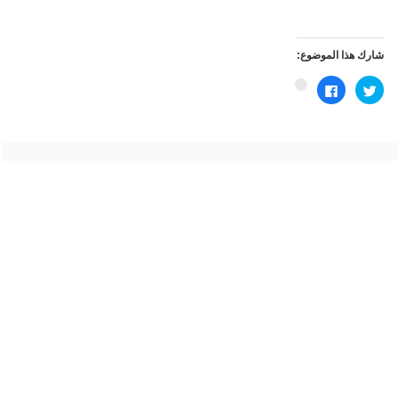
شارك هذا الموضوع:
اضغط
انقر
اضغط
للمشاركة
للمشاركة
للمشاركة
على
على
على
تويتر
فيسبوك
Google+
(فتح
(فتح
(فتح
في
في
في
نافذة
نافذة
نافذة
جديدة)
جديدة)
جديدة)