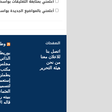
أعلمني بمتابعة التعليقات بواسطة
أعلمني بالمواضيع الجديدة بواسطة
الصفحات
وطن
اتصل بنا
بوريطة
للاعلان معنا
الذاتي
من نحن
مجلس ا
هيئة التحرير
مكتب ا
يطمئن 
إستعما
لتسميد
العثما
ببيته ر
قاله ا