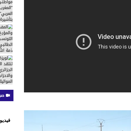
صوت
فيديو