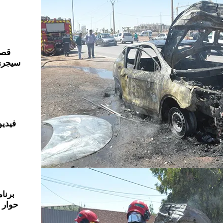
قصر
سيجري
فيديو
حوار 