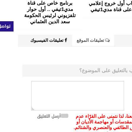
برنامج خاص على قناة
ب أول خروج إعلامي
مدي1تيفي .. أول حوار
لى قناة مدي1تيفي
تلفزيوني لرئيس الحكومة
سعد الدين العثماني
تواصل
تعليقات الموقع
تعليقات الفيسبوك
 بالتعليق على الموضوع؟
أرسل التعليق
عنا، لذا نتمنى على القرّاء عدم
مقدسات أو مهاجمة الأديان أو
يض الطائفي والعنصري والشتائم.