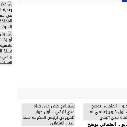
يو .. العثماني يوضح