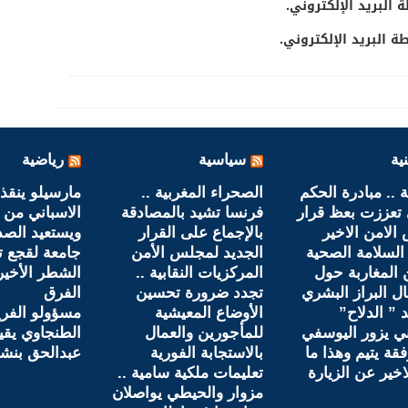
 البريد الإلكتروني.
 البريد الإلكتروني.
ية
سياسية
رياضية
 .. مبادرة الحكم
الصحراء المغربية ..
مارسيلو ينقذ 
 تعززت بعظ قرار
فرنسا تشيد بالمصادقة
الاسباني من ف
لامن الاخير
بالإجماع على القرار
ويستعيد الصد
لسلامة الصحية
الجديد لمجلس الأمن
جامعة لقجع 
المغاربة حول
المركزيات النقابية ..
الشطر الأخير
ل البراز البشري
تجدد ضرورة تحسين
الفرق
 ” الدلاح”
الأوضاع المعيشية
مسؤولو الفر
ني يزور اليوسفي
للمأجورين والعمال
الطنجاوي يقي
فقة يتيم وهذا ما
بالاستجابة الفورية
عبدالحق بنش
لاخير عن الزيارة
تعليمات ملكية سامية ..
مزوار والحيطي يواصلان