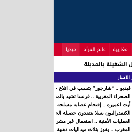
مغاربية
عالم المرأة
ميديا
د لتحريك السيارات
الأخبار
فيديو .. “شارجور” يتسبب في انلاع حريق بسيارة بمراكش
الصحراء المغربية .. فرنسا تشيد بالمصادقة بالإجماع على القرار
أيت اعميرة .. إقتحام عصابة مسلحة ”حماما شعبيا” للنساء
الكنفدراليون بسلا ينتقدون حصيلة الحكومة السابقة ويقفون على 
العمليات الأمنية .. استعمال غير مشروع لقنينات غاز البوتان كبدي
المغرب .. يفوز بثلاث ميداليات ذهبية وميدالية فضية بالمعرض الد