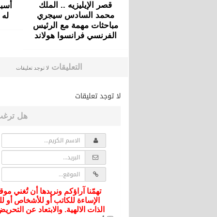
قصر الإيليزيه .. الملك
أسبا
محمد السادس سيجري
له ع
مباحثات مهمة مع الرئيس
الفرنسي فرانسوا هولاند
التعليقات
لا توجد تعليقات
لا توجد تعليقات
هل ترغب
تهمّنا آراؤكم ونريدها أن تُغني موق
الإساءة للكاتب أو للأشخاص أو لل
الذات الالهية. والابتعاد عن التحر