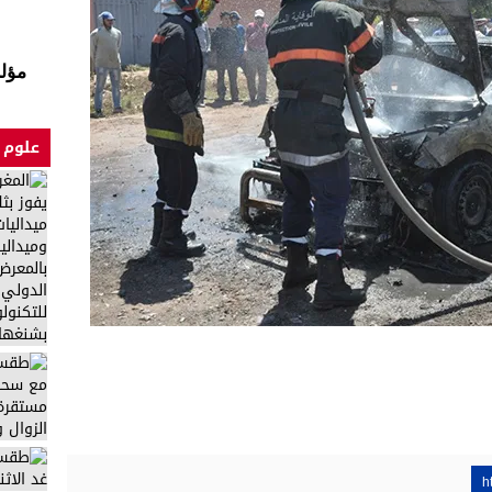
مؤلم
علوم 
h