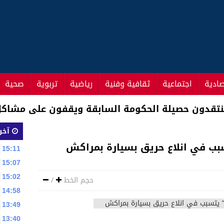
صادية
اجتماعية
ثقافية وفنية
رياضية
تربوية
صحية
 استعمال غير مشروع لقنينات غاز البوتان كبديل للوقو
آخر 
سبب في انلاع حريق بسيارة بمراكش
15:11
15:07
15:02
حجم الخط
/
14:58
13:49
13:40