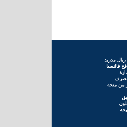
ريال مدريد
خ فالنسيا
ارة
تصرف
 من منحة
يق
لون
يخة