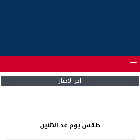
Toggle
navigation
آخر الاخبار
حامي الدين لازال يهاجم العثماني بسبب دخول
الاتحاد الاشتراكي للحكومة
طقس يوم غد الاثنين