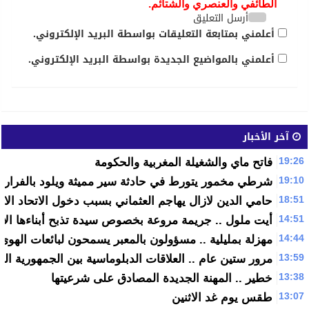
الطائفي والعنصري والشتائم.
أرسل التعليق
أعلمني بمتابعة التعليقات بواسطة البريد الإلكتروني.
أعلمني بالمواضيع الجديدة بواسطة البريد الإلكتروني.
آخر الأخبار
19:26
فاتح ماي والشغيلة المغربية والحكومة
19:10
شرطي مخمور يتورط في حادثة سير مميثة ويلود بالفرار
18:51
حامي الدين لازال يهاجم العثماني بسبب دخول الاتحاد الا
14:51
أيت ملول .. جريمة مروعة بخصوص سيدة تذبح أبناءها الأبر
14:44
مهزلة بمليلية .. مسؤولون بالمعبر يسمحون لبائعات الهوى ب
13:59
مرور ستين عام .. العلاقات الدبلوماسية بين الجمهورية الم
13:38
خطير .. المهنة الجديدة المصادق على شرعيتها
13:07
طقس يوم غد الاثنين