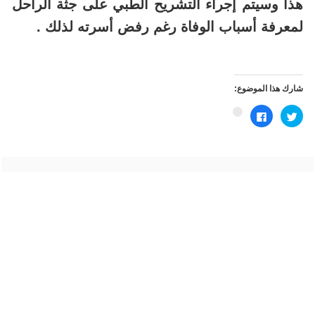
هذا وسيتم إجراء التشريح الطبي على جثة الراحل
لمعرفة أسباب الوفاة رغم رفض أسرته لذلك .
شارك هذا الموضوع:
اضغط
انقر
اضغط
للمشاركة
للمشاركة
للمشاركة
على
على
على
تويتر
فيسبوك
Google+
(فتح
(فتح
(فتح
في
في
في
نافذة
نافذة
نافذة
جديدة)
جديدة)
جديدة)