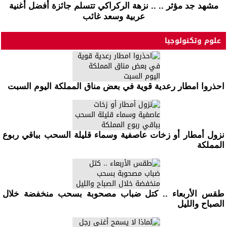
مشهد جد مؤثر .. .. نزهة الركراكي تتسلم جائزة أفضل أغنية
عربية وسعد غائب
علوم وتكنولوجيا
احذروا امطار رعدية قوية في بعض مناق المملكة اليوم السبت
نزول أمطار أو زخات عاصفية وسماء قليلة السحب بباقي ربوع
المملكة
طقس الأربعاء .. كتل ضباب مصحوبة بسحب منخفضة خلال
الصباح والليل