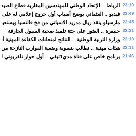
23:10
الرباط .. الإتحاد الوطني للمهندسين المغاربة قطاع الصيد
22:49
فيديو .. العثماني يوضح أسباب أول خروج إعلامي له على قناة 
22:45
مارسيلو ينقذ ريال مدريد الاسباني من فخ فالنسيا ويستعيد
22:31
خنيفرة .. العثور على جثة تلميذ ضحية السيول الجارفة
22:19
وزارة التربية الوطنية .. النتائج امتحانات الكفاءة المهنية أسفرت عن نجاح 
22:11
هيئات مهنية .. تطالب بتسوية وضعية القوارب النازحة من م
21:46
برنامج خاص على قناة مدي1تيفي .. أول حوار تلفزيوني لرئيس الحكومة سعد الدين العثماني