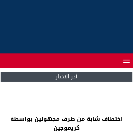
Toggle
navigation
آخر الاخبار
الرباط .. الإتحاد الوطني للمهندسين المغاربة
قطاع الصيد البحري في جمع عام
اختطاف شابة من طرف مجهولين بواسطة
كريموجين