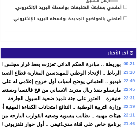
أرسل التعليق
أعلمني بمتابعة التعليقات بواسطة البريد الإلكتروني.
أعلمني بالمواضيع الجديدة بواسطة البريد الإلكتروني.
آخر الأخبار
00:21
بوريطة .. مبادرة الحكم الذاتي تعززت بعظ قرار مجلس الا
23:10
الرباط .. الإتحاد الوطني للمهندسين المغاربة قطاع الصيد
22:49
فيديو .. العثماني يوضح أسباب أول خروج إعلامي له على قناة 
22:45
مارسيلو ينقذ ريال مدريد الاسباني من فخ فالنسيا ويستعيد
22:31
خنيفرة .. العثور على جثة تلميذ ضحية السيول الجارفة
22:19
وزارة التربية الوطنية .. النتائج امتحانات الكفاءة المهنية أسفرت عن نجاح 
22:11
هيئات مهنية .. تطالب بتسوية وضعية القوارب النازحة من م
21:46
برنامج خاص على قناة مدي1تيفي .. أول حوار تلفزيوني لرئيس الحكومة سعد الدين العثماني