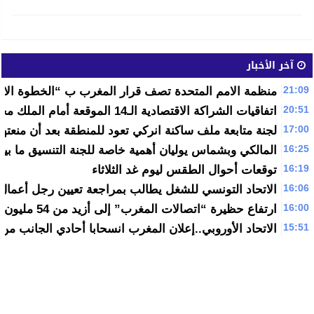
آخر الأخبار
21:09
منظمة الامم المتحدة تصف قرار المغرب ب “الخطوة الايج
20:51
اتفاقيات الشراكة الاقتصادية الـ14 الموقعة أمام الملك محمد السادس، والرئيس الإيفواري
17:00
لجنة متابعة ملف ساكنة انركي تعود للمنطقة بعد أن منعتها 
16:25
المالكي وبشماس يوليان أهمية خاصة للجنة التنسيق ما بي
16:19
توقعات أحوال الطقس ليوم غد الثلاثاء
16:06
الاتحاد التونسي للشغل يطالب بمراجعة تعيين رجل أعمال
16:00
ارتفاع حظيرة “اتصالات المغرب” إلى أزيد من 54 مليون زبون نهاية 2016
15:51
الاتحاد الأوروبي..إعلان المغرب انسحابا أحادي الجانب م