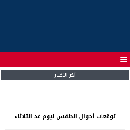
Toggle
navigation
آخر الاخبار
اتفاقيات الشراكة الاقتصادية الـ14 الموقعة أمام
الملك محمد السادس، والرئيس الإيفواري
توقعات أحوال الطقس ليوم غد الثلاثاء