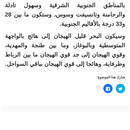
بالمناطق الجنوبية الشرقية وسهول تادلة
والرحامنة وتانسيفت وسوس، وستكون ما بين 28
و33 درجة بالأقاليم الجنوبية.
وسيكون البحر قليل الهيجان إلى هائج بالواجهة
المتوسطية وبالبوغاز، وما بين طنجة والمهدية،
وقوي الهيجان إلى جد قوي الهيجان ما بين الرباط
وطرفاية، وهائجا إلى قوي الهيجان بباقي السواحل.
شارك هذا الموضوع:
اضغط
انقر
اضغط
للمشاركة
للمشاركة
للمشاركة
على
على
على
تويتر
فيسبوك
Google+
(فتح
(فتح
(فتح
في
في
في
نافذة
نافذة
نافذة
جديدة)
جديدة)
جديدة)