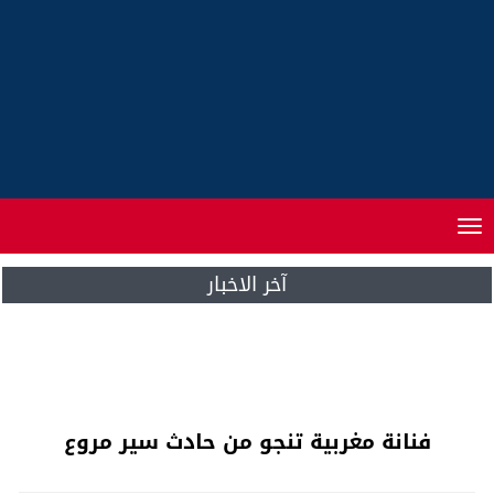
Toggle
navigation
آخر الاخبار
كريستوفر روس يقدم استقالته للامين العام
للامم المتحدة
فنانة مغربية تنجو من حادث سير مروع