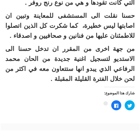
التي كانت تقودها و هي من نوع رنج روفر .
حسنا نقلت الى المستشفى للمعاينة وتبين ان
اصابتها ليس خطيرة، كما شكرت كل الذين اتصلوا
للاطمئنان عليها من فنانين و صحافيين و اصدقاء .
من جهة اخرى من المقرر ان تدخل حسنا الى
الاستديو لتسجيل اغنية جديدة من الحان محمد
الرفاعي الذي يبدو انها ستتعاون معه في اكثر من
لحن خلال الفترة القليلة المقبلة .
شارك هذا الموضوع:
اضغط
انقر
اضغط
للمشاركة
للمشاركة
للمشاركة
على
على
على
تويتر
فيسبوك
Google+
(فتح
(فتح
(فتح
في
في
في
نافذة
نافذة
نافذة
جديدة)
جديدة)
جديدة)