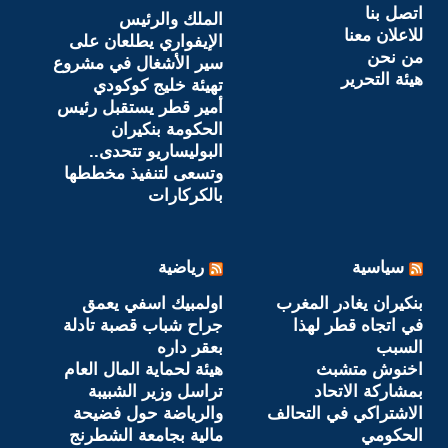
اتصل بنا
الملك والرئيس
للاعلان معنا
الإيفواري يطلعان على
من نحن
سير الأشغال في مشروع
هيئة التحرير
تهيئة خليج كوكودي
أمير قطر يستقبل رئيس
الحكومة بنكيران
البوليساريو تتحدى..
وتسعى لتنفيذ مخططها
بالكركارات
سياسية
رياضية
بنكيران يغادر المغرب
اولمبيك اسفي يعمق
في اتجاه قطر لهذا
جراح شباب قصبة تادلة
السبب
بعقر داره
اخنوش متشبث
هيئة لحماية المال العام
بمشاركة الاتحاد
تراسل وزير الشبيبة
الاشتراكي في التحالف
والرياضة حول فضيحة
الحكومي
مالية بجامعة الشطرنج