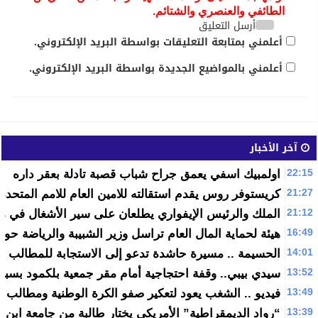
الطائفي والعنصري والشتائم.
أرسل التعليق
أعلمني بمتابعة التعليقات بواسطة البريد الإلكتروني.
أعلمني بالمواضيع الجديدة بواسطة البريد الإلكتروني.
آخر الأخبار
22:15
اولمبيك اسفي يعمق جراح شباب قصبة تادلة بعقر داره
21:27
كريستوفر روس يقدم استقالته للامين العام للامم المتحدة
21:12
الملك والرئيس الإيفواري يطلعان على سير الأشغال في م
16:49
هيئة لحماية المال العام تراسل وزير الشبيبة والرياضة حو
14:01
الحسيمة .. مسيرة حاشدة تدعو إلى الاستجابة للمطالب “ا
13:52
سيدي بيبي.. وقفة احتجاجية أمام مقر جمعية بلكمود بسبب
13:49
فيديو .. الشغب يعود لتعكير صفو الكرة الوطنية ومطالب ب
13:39
“رواد الديمقراطية” الأمريكي يختار طالبة من جامعة ابن ز