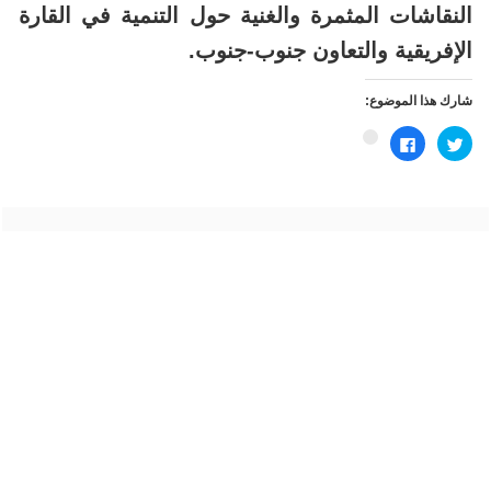
النقاشات المثمرة والغنية حول التنمية في القارة
الإفريقية والتعاون جنوب-جنوب.
شارك هذا الموضوع:
اضغط
انقر
اضغط
للمشاركة
للمشاركة
للمشاركة
على
على
على
تويتر
فيسبوك
Google+
(فتح
(فتح
(فتح
في
في
في
نافذة
نافذة
نافذة
جديدة)
جديدة)
جديدة)