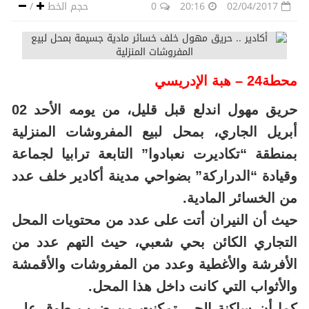
02/04/2017
20:16
0
حجم الخط
/
محطة24 – هبة الإدريسي
حريق مهول اندلع قبل قليل، من يومه الأحد 02
أبريل الجاري، بمحل لبيع المفروشات المنزلية
بمنطقة “تكاديرت نعبادوا” التابعة ترابيا لجماعة
وقيادة “الدراركة” بضواحي مدينة أكادير خلف عدد
من الخسائر المادية.
حيث أن النيران أتت على عدد من محتويات المحل
التجاري الكائن بحي شعبي، حيث التهم عدد من
الأفرشة والأغطية وعدد من المفروشات والأقمشة
والأثواب التي كانت داخل هذا المحل.
كما أن ساكنة الحي تمكنت من ضرب طوق على