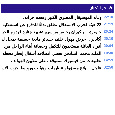
آخر الأخبار
22:10
وفاة الموسيقار المصري الكبير رفعت جرانة.
21:19
23 هيئة لحزب الاستقلال تطلق نداءً للدفاع عن استقلالية القرار الحزبي
20:24
خنيفرة .. بنكيران يحضر مراسيم تشييع جنازة قيدوم الحرك
20:16
أكادير .. حريق مهول خلف خسائر مادية جسيمة بمحل لبيع 
20:04
أفراد العائلة مستعدون للتكفل وحضانة أبناء الراحل مردا
19:30
الملك محمد السادس يعطي انطلاقة أشغال إنجاز محطة نور
14:59
تطبيقات من فيسبوك ستتوقف على ملايين الهواتف
02:50
عاجل .. بلاغ مسؤولو تنظيمات وهيئات وروابط حزب الاستق