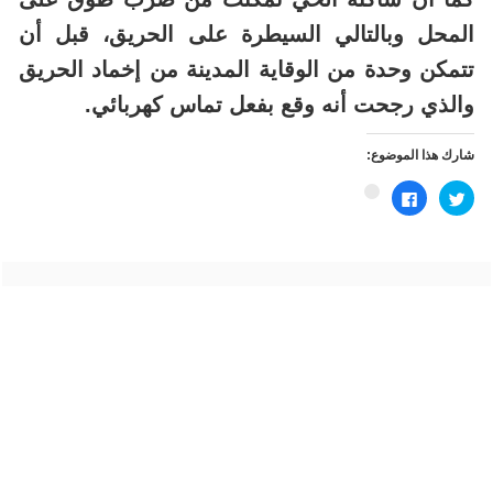
المحل وبالتالي السيطرة على الحريق، قبل أن
تتمكن وحدة من الوقاية المدينة من إخماد الحريق
والذي رجحت أنه وقع بفعل تماس كهربائي.
شارك هذا الموضوع:
اضغط
انقر
اضغط
للمشاركة
للمشاركة
للمشاركة
على
على
على
تويتر
فيسبوك
Google+
(فتح
(فتح
(فتح
في
في
في
نافذة
نافذة
نافذة
جديدة)
جديدة)
جديدة)