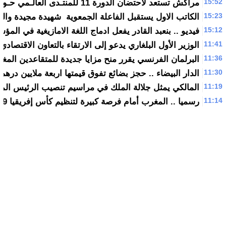
15:52
مراكش تستعد لاحتضان الدورة 11 للمنتـدى العالـمي حـول الهجـرة والتنميـة
15:23
الكاتب الاول يستقبل الفاعلة الجمعوية شهيدة مجيدة وال
15:12
فيديو .. بنعبد القادر يفعل ادماج اللغة الامازيغية في الم
11:41
الوزير الأول البلغاري يدعو إلى الارتقاء بالتعاون الاقتصادي
11:36
البرلمان الفرنسي يقرر منح مزايا جديدة للمتقاعدين المغار
11:30
الدار البيضاء .. حجز بضائع تفوق قيمتها اربعة ملايين درهم
11:19
المالكي يمثل جلالة الملك في مراسيم تنصيب الرئيس الم
11:14
رسميا .. المغرب أمام فرصة كبيرة لتنظيم كأس إفريقيا 2019 بعد سحبه من الكاميرون