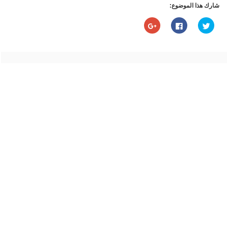
شارك هذا الموضوع:
اضغط
انقر
اضغط
للمشاركة
للمشاركة
للمشاركة
على
على
على
تويتر
فيسبوك
Google+
(فتح
(فتح
(فتح
في
في
في
نافذة
نافذة
نافذة
جديدة)
جديدة)
جديدة)