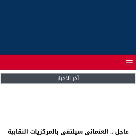
Toggle
navigation
آخر الاخبار
البرنامج الحكومي ينال ثقة البرلمان ب 208 صوتا
عاجل .. العثماني سيلتقي بالمركزيات النقابية