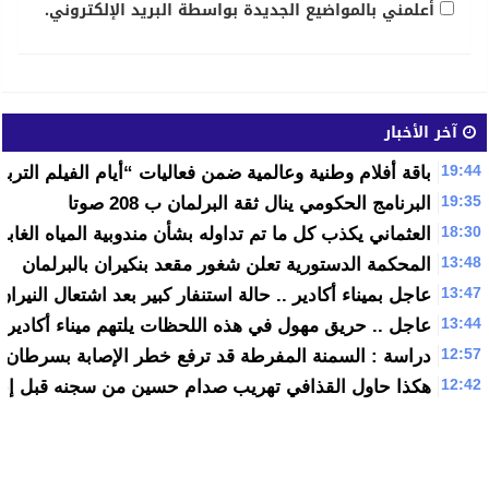
أعلمني بالمواضيع الجديدة بواسطة البريد الإلكتروني.
آخر الأخبار
19:44
باقة أفلام وطنية وعالمية ضمن فعاليات “أيام الفيلم التربو
19:35
البرنامج الحكومي ينال ثقة البرلمان ب 208 صوتا
18:30
العثماني يكذب كل ما تم تداوله بشأن مندوبية المياه الغابا
13:48
المحكمة الدستورية تعلن شغور مقعد بنكيران بالبرلمان
13:47
عاجل بميناء أكادير .. حالة استنفار كبير بعد اشتعال النير
13:44
عاجل .. حريق مهول في هذه اللحظات يلتهم ميناء أكادير 
12:57
دراسة : السمنة المفرطة قد ترفع خطر الإصابة بسرطان ا
12:42
هكذا حاول القذافي تهريب صدام حسين من سجنه قبل إعد