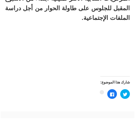
المقبل للجلوس على طاولة الحوار من أجل دراسة
الملفات الإجتماعية.
شارك هذا الموضوع:
اضغط
انقر
اضغط
للمشاركة
للمشاركة
للمشاركة
على
على
على
تويتر
فيسبوك
Google+
(فتح
(فتح
(فتح
في
في
في
نافذة
نافذة
نافذة
جديدة)
جديدة)
جديدة)