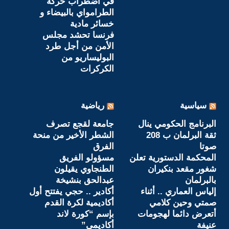
في اضطراب حركة
الطرامواي بالبيضاء و
خسائر مادية
فرنسا تحشد مجلس
الأمن من أجل طرد
البوليساريو من
الكركرات
سياسية
رياضية
البرنامج الحكومي ينال
جامعة لقجع تصرف
ثقة البرلمان ب 208
الشطر الأخير من منحة
صوتا
الفرق
المحكمة الدستورية تعلن
مسؤولو الفريق
شغور مقعد بنكيران
الطنجاوي يقيلون
بالبرلمان
عبدالحق بنشيخة
إلياس العماري .. أثناء
أكادير .. حجي يفتتح أول
صمتي وحين كلامي
أكاديمية لكرة القدم
أتعرض دائما لهجومات
بإسم “كورة لاند
عنيفة
أكاديمي”