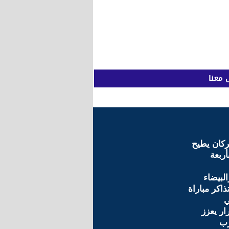
 معنا
ركان يطيح
أربعة
البيضاء
ذاكر مباراة
ي
ار يعزز
ب