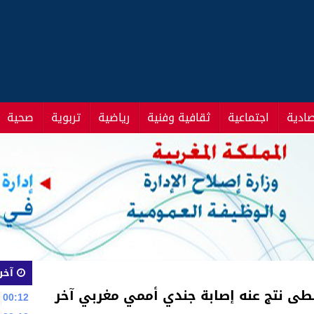
صادية
اجتماعية
ثقافية وفنية
رياضية
تربوية
صحية
آخر 
سطى نتج عنه إصابة جندي أممي مغربي آخر
00:12