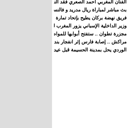
الفنان المغربي أحمد الصعري فقد النطق ويعاني من صعوبة الحر
بث مباشر لمباراة ريال مدريد و فالنسيا
فريق نهضة بركان يطيح بإتحاد تمارة بأربعة أهداف
وزير الداخلية الإسباني يزور المغرب لتبادل معلومات بخصوص ه
مجزرة تطوان .. ستفتح أبوابها للمواطنين مباشرة بعد صلاة العيد
مراكش .. إصابة فارس إثر انفجار بندقية بعرض للتبوريدة
الوردي يحل بمدينة الحسيمة قبل عيد الأضحى