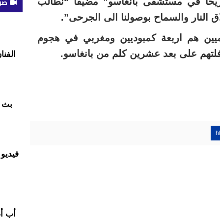
 اطباء بلا حدود 21 جريحا في مستشفى بانغاسو” مضيفا “نطالب
صوت
 النار والسماح بوصولنا الى الجرحى”.
ميين هم اربعة كمبوديين ومغربي في هجوم
تهم على بعد عشرين كلم من بانغاسو.
الفنا
بث م
h
فيديو 
أب أ