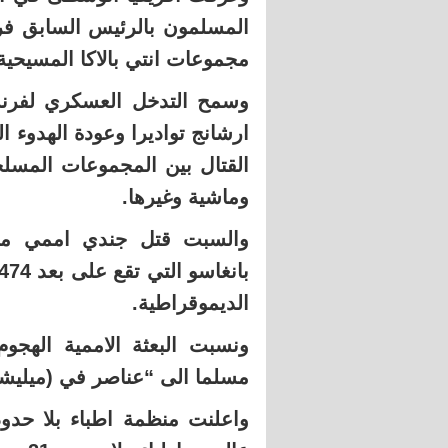
المسلمون بالرئيس السابق فرن
مجموعات انتي بالاكا المسيحية
وسمح التدخل العسكري لفرنسا
ارشانج تواديرا وعودة الهدوء ا
القتال بين المجموعات المس
وماشية وغيرها.
والسبت قتل جندي اممي م
الديموقراطية.
ونسبت البعثة الاممية الهجو
مسلما الى “عناصر في (ميليشيا)
واعلنت منظمة اطباء بلا حد