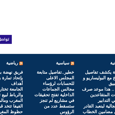
تواصل
ية
سياسية
رياضية
ة يكشف تفاصيل
خطير..تفاصيل متابعة
فريق نهضة ب
 مع البوليساريو و
المجلس الاعلى
بإتحاد تمارة ب
بيق
للحسابات لرؤساء
أهداف
.. هذا موعد صرف
مجالس الجماعات
الجامعة تختار
 المتقاعدين
الداخلية تفتح تحقيقات
والرباط لبيع ت
 التدابير
في مشاريع لم تنجز
المغرب ومال
الية لبنعبد القادر
ستسقط عدد من
الفيفا تتخد قر
ل مضامين الخطاب
الرؤوس
حظوظ المغر