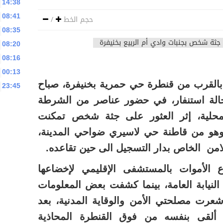
14:38
08:41
حجم الخط
/
08:35
08:20
08:16
00:13
بالقرب من قنطرة حي حمرية بخنيفرة، صباح
23:45
م الثلاثاء 23 ماي 2017، حالة استنفار، في حضور عناصر من الشرطة
المحلية، إثر العثور على جثة شخص تمكنت
 وهو من قاطنة حي لاسيري ضواحي المدينة،
لامن الخاص بدار التسجيل الى حين تقاعده.
 الأموات بالمستشفى الإقليمي لإخضاعها
نيابة العامة، بينما كشفت بعض المعلومات
عرت مصلحتي الأمن والوقاية المدنية، بعد
ألقى بنفسه من فوق القنطرة المحاذية