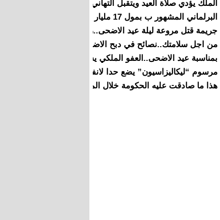
الملك يؤدي صلاة العيد ويتقبل التهاني من هذه الشخصيات
البرلماني المشهور ب بمول 17 مليار يمثل امام قاضي التحقيق
جريمة قتل مروعة ليلة عيد الاضحى..رجل يقتل جاره
من اجل سلامتك..نصائح في دبح الاضحية وتناول لحمها
بمناسبة عيد الاضحى..العفو الملكي يشمل 665 شخصا
مرسوم “ليكاليزاسيون” يضع حدا لانفراد المقاطعات بهذه الخدمة
هذا ما صادقت عليه الحكومة خلال المجلس الحكومي لليوم