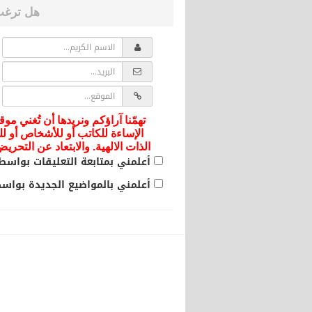
هل ترغب
تهمّنا آراؤكم ونريدها أن تُغني موق
الإساءة للكاتب أو للأشخاص أو لل
الذات الالهية. والابتعاد عن التحر
أعلمني بمتابعة التعليقات بواسطة
أعلمني بالمواضيع الجديدة بواسطة