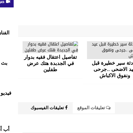
صوت
الفنا
تفاصيل اعتقال فقيه بدوار
دثة سير خطيرة قبل
بث م
في الجدبدة هتك عرض
د الاضحى ..جرحى
طفلين
ونفوق الاكباش
فيديو 
تعليقات الموقع
تعليقات الفيسبوك
أب أ