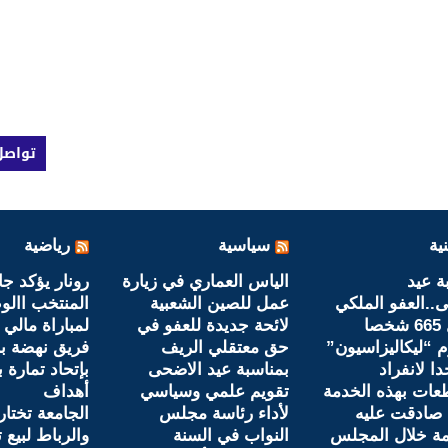
تواصل
ية
سياسية
رياضية
ة عيد
الياس العماري في زيارة
رونار يؤكد جا
..العفو الملكي
عمل للصين الشعبية
المنتخب االو
ا
لائحة جديدة للعفو في
لمباراة مالي
“ليكاليزاسيون”
حق معتقلي الريف
فريق نهضة ب
ا لانفراد
بمناسبة عيد الاضحى
بإتحاد تمارة ب
عات بهذه الخدمة
تقويم علمي وسياسي
أهداف
 صادقت عليه
لأداء رئاسة مجلس
الجامعة تختار
مة خلال المجلس
النواب في السنة
والرباط لبيع ت