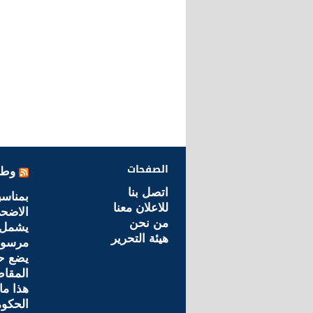
الصفحات
وطن
اتصل بنا
بمناسب
للاعلان معنا
الاضحى
من نحن
يشمل 665 شخص
هيئة التحرير
مرسوم 
يضع حد
المقاط
هذا ما
الحكو