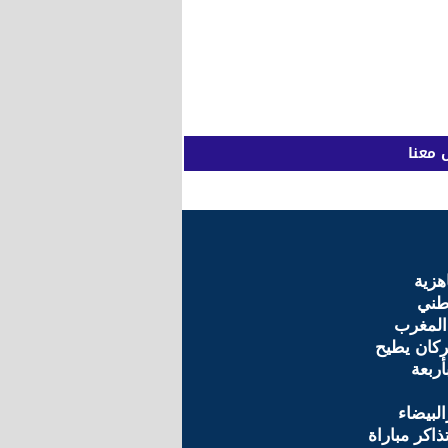
 معنا
هزية
طني
 المغرب
ركان يطيح
أربعة
البيضاء
ذاكر مباراة