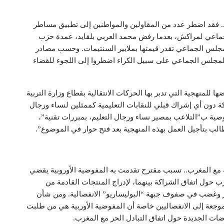
ئج إسقاط مجلس المستشارين للفصل 8 مكرر.. فقد اضطر عدد من المقاولين والمواطنين إلى تطبيق مساطر
اعي لمراكش، بعدما رفض محمد العربي بلقايد، عمدة حزب
 المجلس الجماعي تقدر قيمتها بملايير السنتيمات. وحسب مصادر
المجلس الجماعي على سبيل الكراء اضطروا إلى اللجوء للقضاء
 للمنهجية التي تدبر بها الحركات الانتقالية بقطاع وزارة التربية
كة دون أي إشراك قبلي للنقابات التعليمية كممثلين لنساء ورجال
وصية ب”التلاعب بمصير نساء ورجال التعليم، بمبررات تقنية”،
الب بتأجيل العمل بهذه المنهجية بعد فتح حوار في الموضوع”.
 مع المغرب.. تسبب مقترح تقدمت به المفوضية الأوروبية يقضي
رب حول اتفاق الشراكة بينهما، لإدراج المنتجات القادمة من
عر وغضب في صفوف جبهة “البوليساريو” الانفصالية. ومن شأن
وجعة إلى الانفصاليين خاصة أن المفوضية الأوربية هي من طلبت
ضات الجديدة حول اتفاق التبادل الحر مع المغرب.