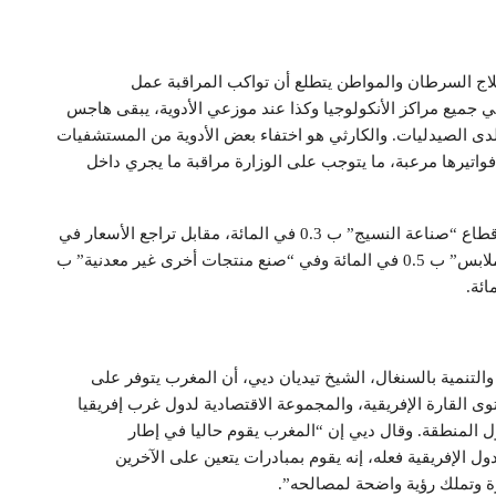
لاج السرطان والمواطن يتطلع أن تواكب المراقبة عمل
ي جميع مراكز الأنكولوجيا وكذا عند موزعي الأدوية، يبقى هاجس
لدى الصيدليات. والكارثي هو اختفاء بعض الأدوية من المستشفيات
فواتيرها مرعبة، ما يتوجب على الوزارة مراقبة ما يجري داخل
– سجلت المندوبية السامية للتخطيط ارتفاعا في أسعار قطاع “صناعة النسيج” ب 0.3 في المائة، مقابل تراجع الأسعار في
قطاع “الصناعات الغذائية” ب 0.1 في المائة و”صناعة الملابس” ب 0.5 في المائة وفي “صنع منتجات أخرى غير معدنية” ب
 والتنمية بالسنغال، الشيخ تيديان ديي، أن المغرب يتوفر على
وى القارة الإفريقية، والمجموعة الاقتصادية لدول غرب إفريقيا
 المنطقة. وقال ديي إن “المغرب يقوم حاليا في إطار
ول الإفريقية فعله، إنه يقوم بمبادرات يتعين على الآخرين
درة وتملك رؤية واضحة لمصالحه”.