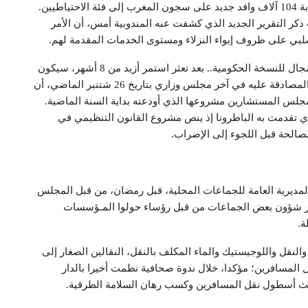
أحكام نهائية بعد متابعتهم في حالة سراح، فيما ينتمي قرابة 104 آلاف وافد جديد على سجون المغرب إلى فئة الاحتياطيين.
ر التقرير الجديد الذي كشفت عنه المندوبية أمس، أن الأمر
لسلبي على ظروف إيواء النزلاء ومستوى الخدمات المقدمة لهم.
– “الباطرونا” تسحب مشروعها لقانون الإضراب لترك المجال للنسخة الحكومية.. بعد تعثر استمر أزيد من 8 أشهر، سيكون
بإمكان مشروع قانون الإضراب الذي قدمته الحكومة بعد المصادقة عليه في آخر مجلس وزاري بتاريخ 26 شتنبر الماضي، أن
جلس المستشارين مشروعها الذي أودعته بداية السنة الماضية.
 تقدمت به الباطرونا إذ ينص مشروع القانون التنظيمي في
صالحة قبل اللجوء إلى الإضراب.
د توصلت المديرية العامة للجماعات المحلية، قبل رمضان، من قبل المجلس
38 تقريرا أسود، تهم تدبير شؤون بعض الجماعات من قبل رؤساء حولوا المـؤسسات
ة.
النقل واللوجيستيك والماء المكلف بالنقل، النقالين الصغار إلى
لمسافرين؛ مؤكدا، خلال ندوة صحافية نظمت أخيرا بالدار
ديث أسطول نقل المسافرين وكسب رهان السلامة الطرقية.