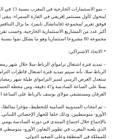
– نمو الاس
ليتحول كأول مستثمر إفريقي في القارة السمراء، يبقى ا
فوفق تقرير لمجموعة (فاينانشال تايمز)، ما يزال التن
مجموعه 80 مشروعا استثماريا وهو ما يشكل نموا بنسبة 13 في المائة.
* الاتحاد الاشتراكي:
– تمديد فترة اشتغال ترامواي الرباط-سلا خلال شهر رمض
الرباط-سلا، بأنه سيتم تمديد فترة اشتغال قاطرات الترا
ستعدل العرض الزمني لسير الترامواي طيلة شهر رمضان
العرفان ومستشفى مولاي يوسف بالرباط على الساعة السابعة و0
– تم انتخاب المندوبية السامية للتخطيط، مؤخرا بمالطا، 
الأورو- متوسطيين، وذلك خلفا للجهاز الإحصائي اللبناني. 
الذي يلعبه المغرب في تطوير التعاون الأورو- متوسطي ف
للمملكة في المنطقة وعلى الصعيد الدولي.