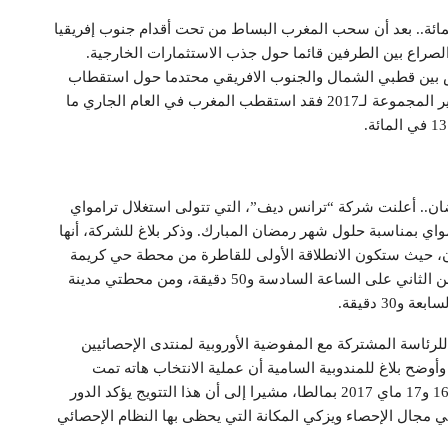
تثمارات الخارجية في المغرب بنسبة 13 في المائة.. بعد أن سحب المغرب البساط من تحت أقدام جنوب إفريقيا
لصراع بين الطرفين قائما حول جذب الاستثمارات الخارجية.
افس بين قطبي الشمال والجنوب الافريقي محتدما حول استقطاب
أكبر عدد من المشاريع الاستثمارية الخارجية. وحسب تقرير المجموعة لـ2017 فقد استقطب المغرب في العام الجاري ما
ان.. أعلنت شركة “ترانس ديف”، التي تتولى استغلال ترامواي
مواي بمناسبة حلول شهر رمضان المبارك. وذكر بلاغ للشركة، أنها
، حيث ستكون الانطلاقة الأولى للقاطرة من محطة حي كريمة
بسلا على الساعة السادسة و47 دقيقة، ومن محطة الحسن الثاني على الساعة السادسة و50 دقيقة، ومن محطتي مدينة
3 دقيقة.
للرئاسة المشتركة مع المفوضية الأوروبية لمنتدى الإحصائيين
وأوضح بلاغ للمندوبية السامية أن عملية الانتخاب هاته تمت
بالإجماع خلال اجتماع المنتدى في دورته السادسة يومي 16 و17 ماي 2017 بمالطا، مشيرا إلى أن هذا التتويج يؤكد الدور
ي مجال الإحصاء ويزكي المكانة التي يحظى بها النظام الإحصائي