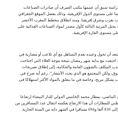
رى دراسة سبق أن عممها مكتب الصرف أن صادرات الصناعات
 سيما على مستوى الدول الإفريقية، وذلك بفضل الموقع الجغرافي
رب بغرب وشرق إفريقيا. ومنذ انطلاق مخطط المغرب الأخضر
تل المرتبة الثالثة كأول مصدر لمواد الصناعات الغذائية على
ى مستوى القارة الإفريقية.
. فبعد أن تحول وعيده بعدم التساهل مع أي تلاعب أو مضاربة في
 اختفت مع بداية شهر رمضان نتيجة موجة الغلاء التي اجتاحت
نتدب المكلف بالشؤون العامة والحكامة، إلى إطلاق تصريحات
لسوق، ولكن المجتمع هو الذي يحدد الأسعار”، رغم أنه صرح في
بشكل مريح، وخاصة في ما يتعلق بالمواد الأكثر استهلاكا في
الماضي، بمطار محمد الخامس الدولي للدار البيضاء ارتفاعا
ير للمكتب الوطني للمطارات أن هذا الارتفاع يعكسه انتقال عدد المسافرين من