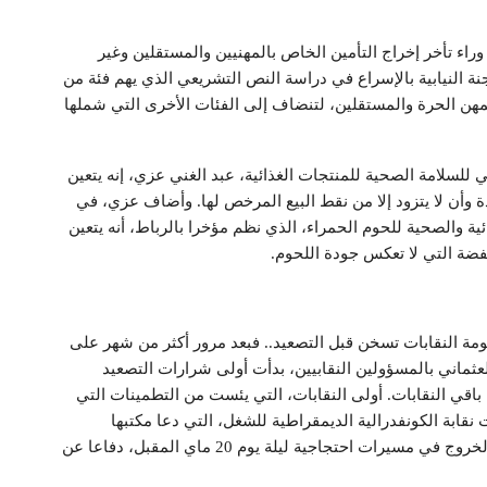
راء تأخر إخراج التأمين الخاص بالمهنيين والمستقلين وغير
نة النيابية بالإسراع في دراسة النص التشريعي الذي يهم فئة من
 نسمة تنتمي إلى المهن الحرة والمستقلين، لتنضاف إلى الفئات الأخرى التي شملها
للسلامة الصحية للمنتجات الغذائية، عبد الغني عزي، إنه يتعين
وأن لا يتزود إلا من نقط البيع المرخص لها. وأضاف عزي، في
ئية والصحية للحوم الحمراء، الذي نظم مؤخرا بالرباط، أنه يتعين
خفضة التي لا تعكس جودة اللحوم.
كومة النقابات تسخن قبل التصعيد.. فبعد مرور أكثر من شهر على
عثماني بالمسؤولين النقابيين، بدأت أولى شرارات التصعيد
باقي النقابات. أولى النقابات، التي يئست من التطمينات التي
قابة الكونفدرالية الديمقراطية للشغل، التي دعا مكتبها
التنفيذي “جميع الاتحادات المحلية بالمدن والأقاليم إلى الخروج في مسيرات احتجاجية ليلة يوم 20 ماي المقبل، دفاعا عن