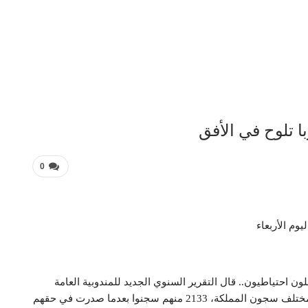
ا تلوح في الأفق
0
وم الأربعاء
ا السجن في 2016 غالبيتهم معتقلون احتياطيون.. قال التقرير السنوي الجديد للمندوبية العامة
لإدارة السجون إن 105 آلاف و866 وافدا جديدا استقبلته مختلف سجون المملكة، 2133 منهم سجنوا بعدما صدرت في حقهم