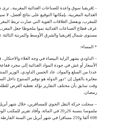
– إفريقيا سوق واعدة للصناعات الغذائية المغربية.. ت
الغذائية المغربية، بإمكانها التوقيع على نتائج أفضل، لا
للمغرب، وبفضل العلاقات القوية التي صارت تربط المغ
عرف قطاع الصناعات الغذائية نموا ملحوظا جعل المغرب يح
مستوى شمال إفريقيا والشرق الأوسط والمرتبة الثالثة عل
* المساء:
– الداودي يشهر الراية البيضاء في وجه الغلاء والاحتكار.
الأسعار أو غش في جودة المواد الغذائية إلى مجرد فقاعة
عددا من السلع والمواد، عاد الحسن الداودي، الوزير الم
مغايرة بالقول إن “دور الدولة هو توفير المنتوج داخل ا
وقت سابق بأن مختلف التقارير تؤكد تغطية العرض للطلب 
رمضان.
– سجلت حركة النقل الجوي للمسافرين، خلال شهر أبريل 
ملموسا بنسبة 26ر20 في المائة. وأفاد تقر
698 ألفا و259 مسافرا في شهر أبريل من السنة الفارطة إلى 839 ألفا و694 مسافرا في الشهر ذاته من السنة الجارية.