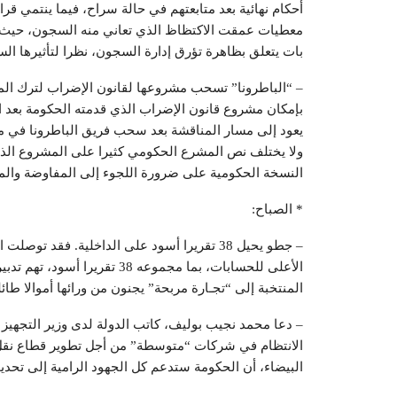
معطيات عمقت الاكتظاظ الذي تعاني منه السجون، حيث ذك
بات يتعلق بظاهرة تؤرق إدارة السجون، نظرا لتأثيرها ا
يعود إلى مسار المناقشة بعد سحب فريق الباطرونا في م
ولا يختلف نص المشرع الحكومي كثيرا على المشروع الذي
النسخة الحكومية على ضرورة اللجوء إلى المفاوضة والم
* الصباح:
– جطو يحيل 38 تقريرا أسود على الداخلية. فق
الأعلى للحسابات، بما مجموعه 
المنتخبة إلى “تجـارة مربحة” يجنون من ورائها أموالا طائل
– دعا محمد نجيب بوليف، كاتب الدولة لدى وزير التجهيز و
الانتظام في شركات “متوسطة” من أجل تطوير قطاع نقل ا
البيضاء، أن الحكومة ستدعم كل الجهود الرامية إلى تح