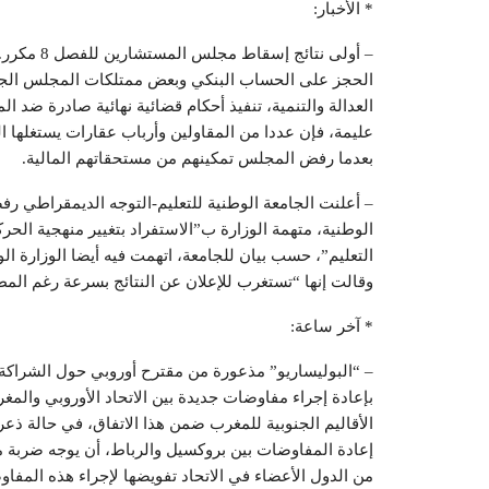
* الأخبار:
– أولى نتا
الحجز على الحساب البنكي وبعض ممتلكات المجلس الجم
العدالة والتنمية، تنفيذ أحكام قضائية نهائية صادرة ضد
عليمة، فإن عددا من المقاولين وأرباب عقارات يستغلها 
بعدما رفض المجلس تمكينهم من مستحقاتهم المالية.
– أعلنت الجامعة الوطنية للتعليم-التوجه الديمقراطي رفضها
الوطنية، متهمة الوزارة ب”الاستفراد بتغيير منهجية الحر
التعليم”، حسب بيان للجامعة، اتهمت فيه أيضا الوزارة ال
وقالت إنها “تستغرب للإعلان عن النتائج بسرعة رغم المط
* آخر ساعة:
– “البوليساريو” مذعورة من مقترح أوروبي حول الشراكة
بإعادة إجراء مفاوضات جديدة بين الاتحاد الأوروبي والمغ
الأقاليم الجنوبية للمغرب ضمن هذا الاتفاق، في حالة ذ
إعادة المفاوضات بين بروكسيل والرباط، أن يوجه ضربة م
من الدول الأعضاء في الاتحاد تفويضها لإجراء هذه المفاو