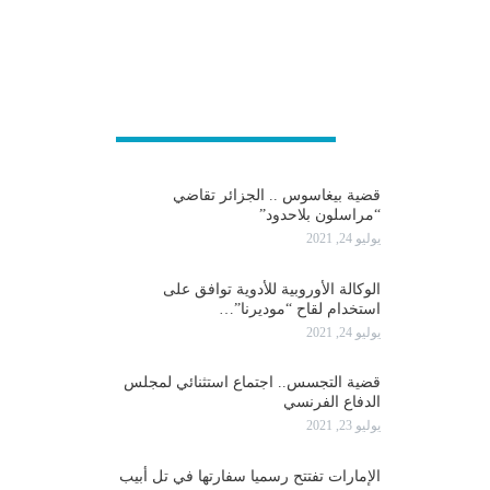
عربية و دولية
قضية بيغاسوس .. الجزائر تقاضي
“مراسلون بلاحدود”
يوليو 24, 2021
الوكالة الأوروبية للأدوية توافق على
استخدام لقاح “موديرنا”…
يوليو 24, 2021
قضية التجسس.. اجتماع استثنائي لمجلس
الدفاع الفرنسي
يوليو 23, 2021
الإمارات تفتتح رسميا سفارتها في تل أبيب