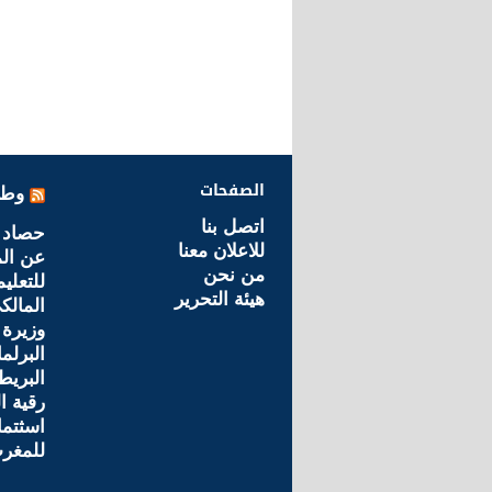
الصفحات
وطن
اتصل بنا
حصاد 
للاعلان معنا
عن ال
من نحن
للتعليم
هيئة التحرير
المالك
وزيرة 
البرلم
البريطا
رقية ا
اسثتما
للمغر