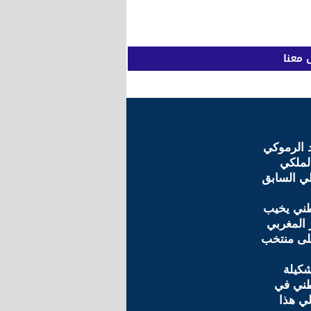
 معنا
 الرموكي
لملكي
لي السابق
طني يخيب
 المغربي
لى منتخب
كيلة
طني في
لي هذا