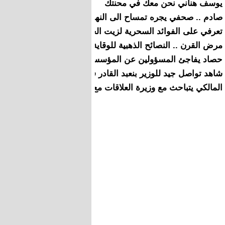
يوسف هناني نحن معك في محنتك
صادم .. صحفي يجره تمساح الى النهر ويلتهمه
تعرفي على الفوائد السحرية لزيت الحلبة على بشرتك
مرض القرن .. النصائح الذهبية للوقاية من آلام الظهر
حصاد يفاجئ المسؤولين عن المؤسسات للتعليمية بهذا القرار
شاهد تواصل جيد للوزير بنعبد القادر في “قفص الاتهام”
المالكي يتباحث مع وزيرة العلاقات مع البرلمان في الحكومة البري