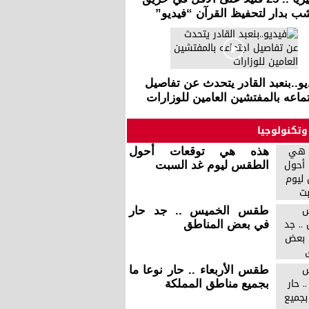
ب بدار لتحفيظ القرآن “فيديو”
يو..بنعبد القادر يتحدث عن تفاصيل
ماعه بالمفتشين العامين للوزارات
وتكنولوجيا
هذه هي توقعات أحول
الطقس ليوم غد السبت
طقس الخميس .. جد حار
في بعض المناطق
طقس الأربعاء .. حار نوعا ما
بجميع مناطق المملكة