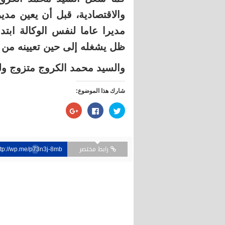
والاقتصادية، قبل أن يعين مديرا
ظل يشغله إلى حين تعيينه من ط
والسيد محمد الكروج متزوج وله
شارك هذا الموضوع:
اضغط
انقر
اضغط
للمشاركة
للمشاركة
للمشاركة
على
على
على
تويتر
فيسبوك
Google+
(فتح
(فتح
(فتح
في
في
في
نافذة
نافذة
نافذة
رابط مختصر
ttp://wp.me/p73n3j-8mb
جديدة)
جديدة)
جديدة)