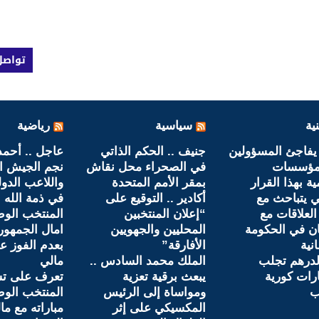
تواصل
ية
سياسية
رياضية
يفاجئ المسؤولين
جنيف .. الحكم الذاتي
عاجل .. أحمد
مؤسسات
في الصحراء محل نقاش
نجم الجيش ا
ية بهذا القرار
بمقر الأمم المتحدة
واللاعب الدو
ي يتباحث مع
أكادير .. التوقيع على
في ذمة الله
العلاقات مع
“إعلان المنتخبين
المنتخب الو
ان في الحكومة
المحليين والجهويين
امال الجمهور
نية
الأفارقة”
بعدم الفوز ع
لدرهم تجلب
الملك محمد السادس ..
مالي
رات كورية
يبعث برقية تعزية
تعرف على تش
ب
ومواساة إلى الرئيس
المنتخب الو
المكسيكي على إثر
مباراته مع ما