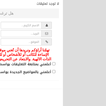
لا توجد تعليقات
هل ترغب
تهمّنا آراؤكم ونريدها أن تُغني موق
الإساءة للكاتب أو للأشخاص أو لل
الذات الالهية. والابتعاد عن التحر
أعلمني بمتابعة التعليقات بواسطة
أعلمني بالمواضيع الجديدة بواسطة