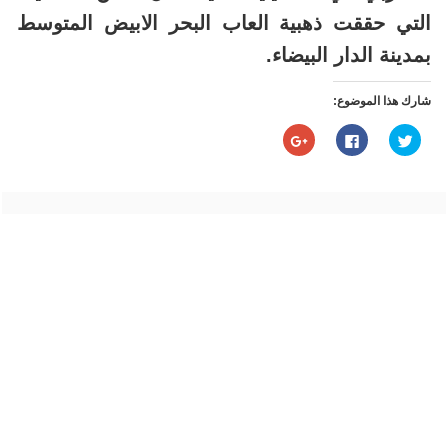
التي حققت ذهبية العاب البحر الابيض المتوسط
بمدينة الدار البيضاء.
شارك هذا الموضوع:
اضغط
انقر
اضغط
للمشاركة
للمشاركة
للمشاركة
على
على
على
تويتر
فيسبوك
Google+
(فتح
(فتح
(فتح
في
في
في
نافذة
نافذة
نافذة
جديدة)
جديدة)
جديدة)