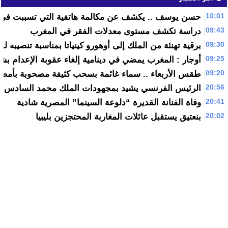
10:01
حسن يوسف .. يكشف عن مكالمة هاتفية التي تسببت في إ
09:43
دراسة تكشف مستوى معدلات الفقر في المغرب
09:30
برقية تهنئة من الملك إلى أوهورو كينياتا بمناسبة تنصيبه لول
09:25
أوجار : المغرب يمضي في دينامية إلغاء عقوبة الإعدام ب
09:20
طقس الأربعاء .. سماء غائمة بسحب كثيفة مصحوبة بأمطار
20:56
الرئيس الفرنسي يشيد بمجهودات الملك محمد السادس في 
20:41
وفاة الفنانة القديرة “دلوعة السينما” المصرية شادية
20:02
بنعتيق يستقبل عائلات المغاربة المحتجزين بليبيا