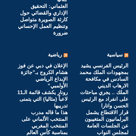
العثماني: التحقيق
الإداري والقضائي حول
كارثة الصويرة متواصل
وتنظيم العمل الإحساني
ضرورة
سياسية
رياضية
الرئيس الفرنسي يشيد
الإعلان في دبي عن فوز
بمجهودات الملك محمد
هشام الكروج بـ”جائزة
السادس في مكافحة
الإبداع الرياضي
الارهاب الديني
الأولمبي”
الملك .. يجري مباحثات
رونار يكشف قائمة الـ11
على انفراد مع الرئيس
لاعباً (مثاليا) التي يتمنى
الحسن واتارا
تدريبها
قرار الاقتطاع يشمل
هذا ما قاله مدرب
البرلمانيون المتغيبون
المنتخب الألماني على
عن الجلسات العامة
المنتخب المغربي
لمجلس النواب
بمناسبة كأس العالم