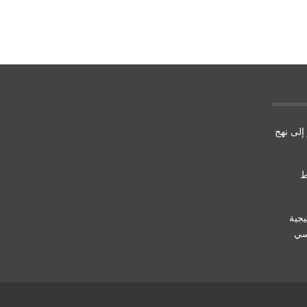
إلى نهج
ط
يجية
سي