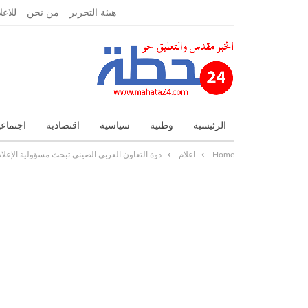
الجمعة, أبريل 16, 2021
هيئة التحرير
من نحن
للاعل
الرئيسية
وطنية
سياسية
اقتصادية
اجتماعي
Home
اعلام
دوة التعاون العربي الصيني تبحث مسؤولية الإعلا
تحقيقات واستطلاعات
جهوية
حوادث
حوارات و