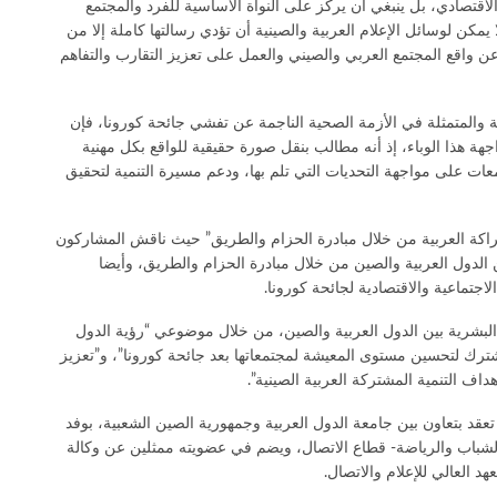
الاقتصادي، بل ينبغي أن يركز على النواة الأساسية للفرد والمجتمع
يمكن لوسائل الإعلام العربية والصينية أن تؤدي رسالتها كاملة إلا من
عن واقع المجتمع العربي والصيني والعمل على تعزيز التقارب والتفاهم
ية والمتمثلة في الأزمة الصحية الناجمة عن تفشي جائحة كورونا، فإن
ة هذا الوباء، إذ أنه مطالب بنقل صورة حقيقية للواقع بكل مهنية
ت على مواجهة التحديات التي تلم بها، ودعم مسيرة التنمية لتحقيق
راكة العربية من خلال مبادرة الحزام والطريق” حيث ناقش المشاركون
 الدول العربية والصين من خلال مبادرة الحزام والطريق، وأيضا
اجتماعية والاقتصادية لجائحة كورونا.
 البشرية بين الدول العربية والصين، من خلال موضوعي “رؤية الدول
مشترك لتحسين مستوى المعيشة لمجتمعاتها بعد جائحة كورونا”، و”تعزيز
اف التنمية المشتركة العربية الصينية”.
عقد بتعاون بين جامعة الدول العربية وجمهورية الصين الشعبية، بوفد
الشباب والرياضة- قطاع الاتصال، ويضم في عضويته ممثلين عن وكالة
هد العالي للإعلام والاتصال.