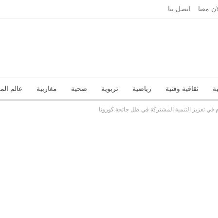
ان معنا
اتصل بنا
ة
ثقافية وفنية
رياضية
تربوية
صحية
مغاربية
عالم الم
م في تعزيز التنمية المشتركة في ظل جائحة كورونا
تقارير
زاوية الرأي
عربية ودولية
علوم وتكنولوجيا
منوعات