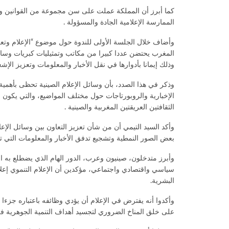
كما أبرز أن المملكة عملت على سن مجموعة من القوانين والت
الممارسة الإعلامية الجادة والمسؤولة .
وأضاف خلال الجلسة الأولى للندوة حول موضوع “الإعلام وتعزي
المغرب يحتضن عددا كبيرا من مكاتب وتمثيليات كبريات وسائل ال
وذلك إيمانا بأدوارها في نقل الأخبار والمعلومات وتعزيز الإش
وذكر في هذا الصدد، بأن وسائل الإعلام الصينية تحظى بأهمية
الإخبارية والروبورتاجات حول مختلف المواضيع، والتي يكون له
الثقافتين العريقتين المغربية والصينية .
وأكد السيد التيمي أن من شأن تعزيز التعاون بين وسائل الإع
بعض الصور النمطية وتشجيع تدفق الأخبار والمعلومات التي تسا
وأبرز متدخلون، صينيون وعرب، الدور الهام الذي يضطلع به ا
سياسي واقتصادي واجتماعي، مؤكدين أن الإعلام التنموي إعل
البشرية.
وأكدوا أنه يفترض في الإعلام أن يؤدي وظائفه باعتباره جزءا 
على خلق المناخ الضروري لتجسيد أهداف التنمية الجوهرية في