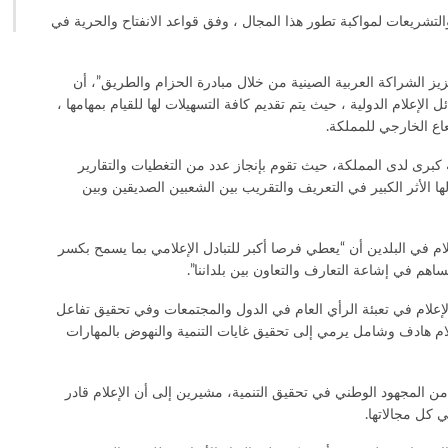
شريعات لمواكبة تطور هذا المجال ، وفق قواعد الانفتاح والحرية في
ز الشراكة العربية الصينية من خلال مبادرة الحزام والطريق”، أن
إعلام الدولية ، حيث يتم تقديم كافة التسهيلات لها للقيام بمهامها ،
عاع الخارجي للمملكة.
 كبرى لدى المملكة، حيث تقوم بإنجاز عدد من التغطيات والتقارير
ا الأثر الكبير في التعريف والتقريب بين الشعبين الصديقين وبين
لام في البلدين أن “يعطي فرصا أكبر للتبادل الإعلامي بما يسمح بكسر
هم في إشاعة التعارف والتعاون بين بلداننا”.
لإعلام في تعبئة الرأي العام في الدول والمجتمعات وفي تحقيق تفاعل
ام هادف وشامل يرمي إلى تحقيق غايات التنمية والنهوض بالمهارات
من المجهود الوطني في تحقيق التنمية، مشيرين إلى أن الإعلام قادر
 كل مجالاتها.