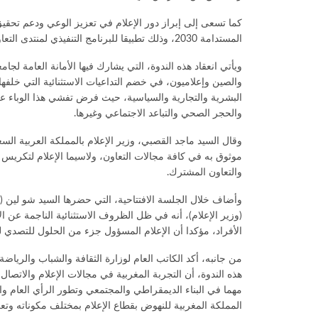
كما تسعى إلى إبراز دور الإعلام في تعزيز الوعي ودعم تحقيق ا
المستدامة 2030، وذلك تطبيقا للبرنامج التنفيذي لمنتدى التعاون العربي-الصيني، في شقه المتعلق بالقضايا الإعلامية التنموية.
ويأتي انعقاد هذه الندوة، التي يشارك فيها الأمانة العامة لجام
البشرية والتجارية والسياسية، حيث فرض تفشي هذا الوباء عل
والحجر الصحي والتباعد الاجتماعي وغيرها.
وقال السيد ماجد القصبي، وزير الإعلام بالمملكة العربية الس
موثوق به في كافة مجالات التعاون، ولاسيما الإعلام لتكريس أ
والتعاون المشترك.
(وزير الإعلام)، أنه في ظل الظروف الاستثنائية الناجمة عن ال
الأفراد، مؤكدا أن الإعلام المسؤول جزء من الحلول للتصدي ل
من جانبه، أكد الكاتب العام لوزارة الثقافة والشباب والري
هذه الندوة، أن التجربة المغربية في مجالات الإعلام والاتص
مهما في البناء الديمقراطي والمجتمعي وتطور الرأي العام وا
المملكة المغربية للنهوض بقطاع الإعلام بمختلف مكوناته وتعز