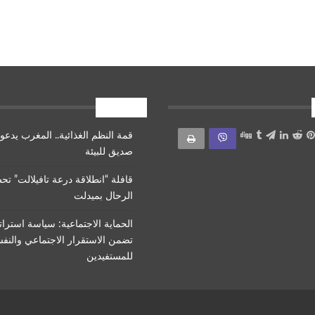
أقرأ أيضا
قمة النظم الغذائية.. المغرب يدعو 
صديق للبيئة
قافلة “انطلاقة درعة تافيلالت” تح
الرحال بميدلت
الحماية الاجتماعية: سياسة استرات
تضمن الاستقرار الاجتماعي والنف
للمستفيدين