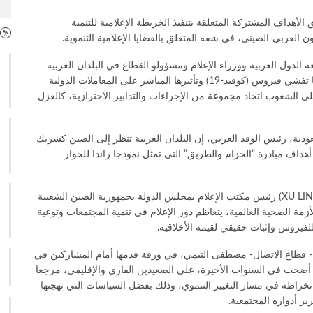
لأهداف المشتركة المتعلقة بتنفيذ الخريطة الإعلامية للتنمية
عة الدول العربية ووزراء الإعلام ومسؤولو القطاع في البلدان العربية
والصين وإعلاميون، في خضم التداعيات الاستثنائية التي خلفها تفشي فيروس (كوفيد-19) وتأثيرها المباشر على المعاملات الدولية
ى الشعوب اتخاذ مجموعة من الإجراءات والتدابير الاحترازية، كالعزل
عودية، رئيس الوفد العربي، إن البلدان العربية تنظر إلى الصين كشريك
هداف مبادرة “الحزام والطريق” التي تمثل نموذجا رائدا للحوار
وأضاف خلال الجلسة الافتتاحية، التي حضرها السيد شو لين (XU LIN) رئيس مكتب الإعلام بمجلس الدولة بجمهورية الصين الشعبية
أزمة الصحية العالمية، يتعاظم دور الإعلام في تنمية المجتمعات وتوعية
لفيروس وإثبات حقيقي لقيمه الأخلاقية.
اضة- قطاع الاتصال- مصطفى التيمي، في ورقة قدمها أمام المشاركين في
ال أضحت في السنوات الأخيرة، على الصعيدين القاري والإقليمي، مرجعا
نخراطه في مسار التغيير التنموي، وذلك بفضل السياسات التي نهجتها
يز أدواره المجتمعية.