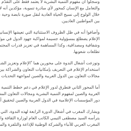
وسجلوا أن مفهوم التنمية البشرية لا يعتمد فقط على التقدّم 
والتعامل مع الإنسان كمحور لأي مبادرة تنموية، مؤكدين أنه لا 
خلال الولوج إلى نسيج الحياة العادية لنقل صورة نابضة وحية 
بين المواطنين العاديين.
وأضافوا أنه في ظل الظروف الاستثنائية التي تعيشها الإنسان
الإعلام يضطلع بمسؤولية جسيمة لمواكبة جهود الدول في مواجه
وشفافية ومصداقية، وكذا المساهمة في تعزيز قدرات المجتمعا
تطلعات شعوبها.
وتوزعت أشغال الندوة على محورين هما “الإعلام وتعزيز الش
استخدام الإعلام في التعريف بإمكانيات التعاون والشراكة بين
مجالات التعاون بين الدول العربية والصين لمواجهة التحديات ال
أما المحور الثاني فتطرق لدور الإعلام في دعم خطط التنمية
العربية والصين لمفهوم التنمية البشرية ومجالات التعاون ال
دور المؤسسات الإعلامية في الدول العربية والصين لتحقيق أهد
ويشارك المغرب في أشغال الدورة الرابعة لهذه الندوة، التي ت
يترأسه السيد مصطفى التيمي الكاتب العام لوزارة الثقافة و
المغرب العربي للأنباء والشركة الوطنية للإذاعة والتلفزة والمع