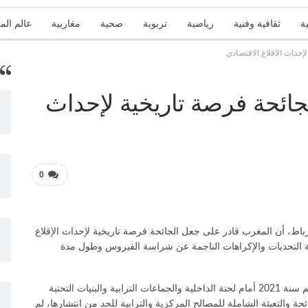
ة
ثقافية وفنية
رياضية
تربوية
صحية
مغاربية
عالم الم
حداث الاقلاع الاقتصادي
تقارير
زاوية الرأي
عربية ودولية
علوم وتكنولوجيا
منوعات
ائحة فرصة تاريخية لإحداث
0
بالرباط، أن المغرب قادر على جعل الجائحة فرصة تاريخية لإحداث الإقلاع
ة التحديات والإكراهات الناجمة عن شراسة الفيروس وطول مدة
وأبرز لفتيت، في عرض لمشروع ميزانية وزارة الداخلية برسم سنة 2021 أمام لجنة الداخلية والجماعات الترابية والبنيات التحتية
ة والتعبئة الشاملة للمصالح المركزية والترابية للحد من انتشارها، لم