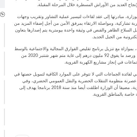
جاح العديد من الأوراش المسطرة خلال المرحلة المقبلة.
وزارة، مبادرتها إلى عقد لقاءات لتيسير عملية التشاور وتقريب وجهات
ربة تشاركية، ومواصلة الارتقاء بمرفق الأمن من أجل إضفاء المزيد من
 السلاح الظاهر والقنص في وثيقة واحدة بيومترية يتم إصدارها بتعاون
كترونية من الجيل الجديد.
بموازاة مع تنزيل برنامج تقليص الفوارق المجالية والاجتماعية بالوسط
القروي (2016-2022)، وتتبع إنجازات برامج التأهيل الحضري، ورصد ما يفوق 92 مليون درهم إلى غاية متم شهر شتنبر 2020 من
ماعات في إنجاز مشاريع الكهربة القروية.
ي لفائدة الجماعات التي لا تتوفر على الموارد الكافية لتمويل حصتها في
ل عصرنة منظومة التنقلات الحضرية والنقل العمومي الحضري، وفي
مجال تأهيل المرافق والتجهيزات العمومية ذات الصبغة التجارية، مضيفا أن الوزارة اطلقت أيضا منذ سنة 2018 برنامجا يهدف إلى
خاصة بالمناطق القروية.