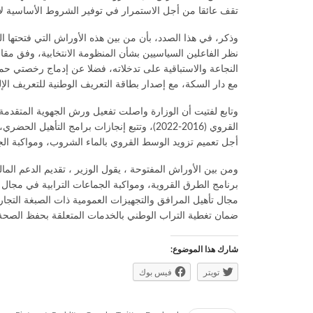
تقف عائقا من أجل الاستمرار في توفير الشروط الأساسية لإن
وذكر، في هذا الصدد، بأن من بين هذه الأوراش التي فتحتها ال
نظر الفاعلين السياسيين بشأن المنظومة الانتخابية، وفق مقا
النجاعة والاستباقية على تدخلاته، فضلا عن إدماج رخصتي حمل
مع دار السكة، مع إصدار بطاقة التعريف الوطنية للتعريف الإل
وتابع لفتيت أن الوزارة واصلت تفعيل ورش الجهوية المتقدمة، 
أجل تعميم تزويد الوسط القروي بالماء الشروب، ومواكبة الج
ومن بين الأوراش المفتوحة ، يقول الوزير ، تقديم الدعم المال
برنامج الطرق القروية، ومواكبة الجماعات الترابية في مجا
ضمان تغطية التراب الوطني بالخدمات المتعلقة بحفظ الصحة 
شارك هذا الموضوع:
تويتر
فيس بوك