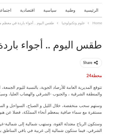
الرئيسية
وطنية
سياسية
اقتصادية
اجتماعي
Home
علوم وتكنولوجيا
طقس اليوم .. أجواء باردة في معظم م
تحقيقات واستطلاعات
جهوية
حوادث
حوارات و
طقس اليوم .. أجواء بار
Share
محطة24
تتوقع المديرية العامة للأرصاد الجوية، بالنسبة لليوم الجمع
والمنطقة الشرقية ، والجنوب -الشرقي والهضاب العليا، وسيكو
وستهم سحب منخفضة، خلال الليل و الصباح، السواحل و السه
مستقرة مع سماء صافية بمعظم أنحاء المملكة، فضلا عن هبو
وستكون الرياح معتدلة القوة، وستهب شمالية إلى شمالية-غربية
الشرقي، فيما ستكون شمالية إلى غربية في باقي المناطق بالب