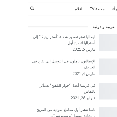
رأة
محطة TV
اعلام
نجوم و مشاهير
عربية و دولية
ايطاليا تمنع تصدير شحنة “أسترازينيكا” إلى
أستراليا لتصبح أول…
مارس 5, 2021
الإيطاليون يأملون في التوصل إلى لقاح في
الخريف
مارس 4, 2021
في فرنسا أيضا، “جواز التلقيح” يستأثر
بالنقاش
فبراير 26, 2021
ناسا تنشر أول مقاطع صوتية من المريخ
ومشاهد لهبوط “برسفيرنس”…