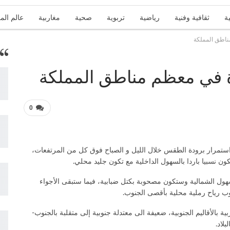
ة
ثقافية وفنية
رياضية
تربوية
صحية
مغاربية
عالم الم
ناطق المملكة
تقارير
زاوية الرأي
عربية ودولية
علوم وتكنولوجيا
منوعات
دة في معظم مناطق المملكة
0
ة، استمرار برودة الطقس خلال الليل و الصباح فوق كل من المرتفعات،
ن نسبيا باردا بالسهول الداخلية مع تكون جليد محلي.
ول الشمالية وستكون مصحوبة بكتل ضبابية، فيما ستبقى الأجواء
ب رياح رملية محلية بأقصى الجنوب.
 بالأقاليم الجنوبية، ضعيفة الى معتدلة جنوبية إلى متقلبة بالجنوب-
لاد.