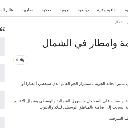
ة
ثقافية وفنية
رياضية
تربوية
صحية
مغاربية
عالم الم
ي الشمال
تقارير
زاوية الرأي
عربية ودولية
علوم وتكنولوجيا
منوعات
ئمة وامطار في الشمال
0
 أن تتميز الحالة الجوية باستمرار الجو الغائم الذي سيعطي أمطارا أو
 أو ضباب على السواحل والسهول الشمالية والوسطى وشمال الأقاليم
يلة السحب إلى صافية بالمناطق الوسطي للبلاد والجنوب.
ا الشرقية.