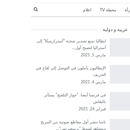
رأة
محطة TV
اعلام
نجوم و مشاهير
عربية و دولية
ايطاليا تمنع تصدير شحنة “أسترازينيكا” إلى
أستراليا لتصبح أول…
مارس 5, 2021
الإيطاليون يأملون في التوصل إلى لقاح في
الخريف
مارس 4, 2021
في فرنسا أيضا، “جواز التلقيح” يستأثر
بالنقاش
فبراير 26, 2021
ناسا تنشر أول مقاطع صوتية من المريخ
ومشاهد لهبوط “برسفيرنس”…