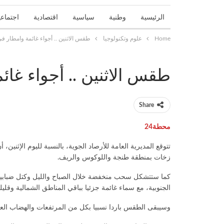
الرئيسية
وطنية
سياسية
اقتصادية
اجتماعي
Home
علوم وتكنولوجيا
طقس الاثنين .. أجواء غائمة وامطار ف
تحقيقات واستطلاعات
جهوية
حوادث
حوارات و
طقس الاثنين .. أجواء غا
Share
محطة24
تتوقع المديرية العامة للأرصاد الجوية، بالنسبة لليوم الإثنين،
زخات بمنطقة طنجة واللوكوس والريف.
كما ستتشكل سحب منخفضة خلال الصباح والليل وكتل ضبابية
الجنوبية، مع سماء غائمة جزئيا بباقي المناطق الشمالية وقل
وسيبقى الطقس باردا نسبيا بكل من المرتفعات والهضاب العلي