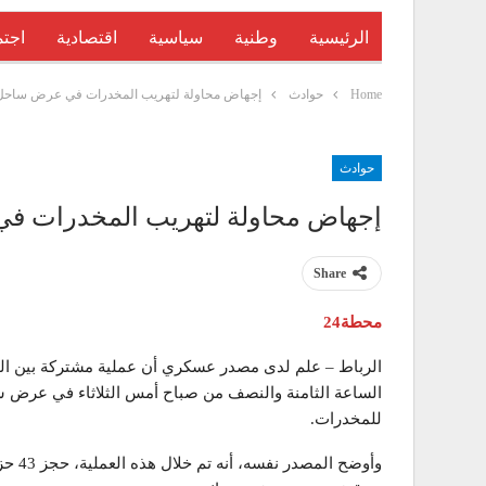
الرئيسية
وطنية
سياسية
اقتصادية
اجتم
Home
حوادث
إجهاض محاولة لتهريب المخدرات في عرض ساحل
حوادث
إجهاض محاولة لتهريب المخدرات ف
Share
محطة24
الرباط – علم لدى مصدر عسكري أن عملية مشتركة بين الب
الساعة الثامنة والنصف من صباح أمس الثلاثاء في عرض س
للمخدرات.