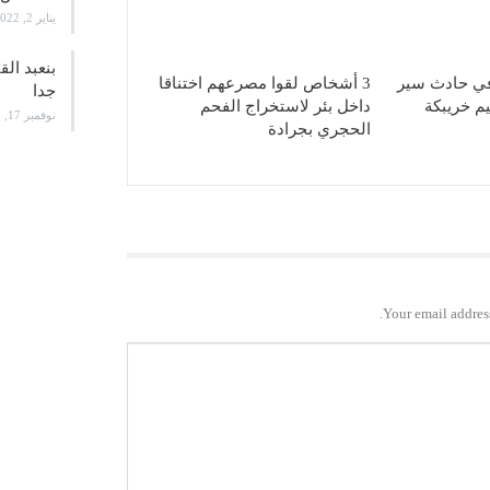
يناير 2, 2022
بنعبد ال
خص في حادث سير
3 أشخاص لقوا مصرعهم اختناقا
جدا
يم خريبكة
داخل بئر لاستخراج الفحم
نوفمبر 17, 2021
الحجري بجرادة
Your email address