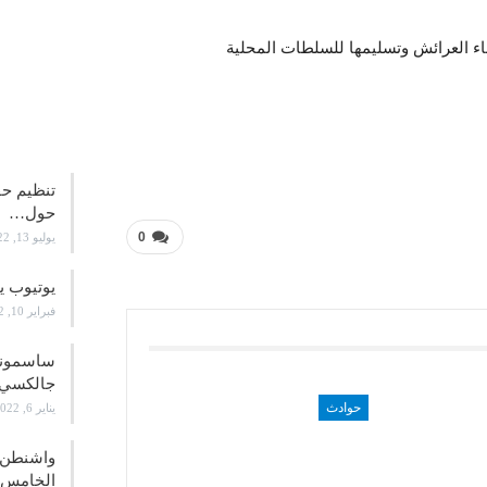
ناء العرائش وتسليمها للسلطات المحلية
علوم و
تنظيم حف
حول…
0
يوليو 13, 2022
يوتيوب ي
فبراير 10, 2022
جالكسي 21
حوادث
يناير 6, 2022
واشنطن ت
الخامس