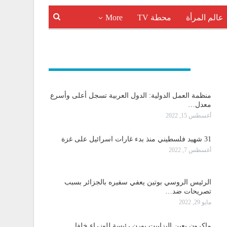
عالم المرأة
محطة TV
More
و دولية
منظمة العمل الدولية: الدول العربية تسجل أعلى وأسرع
معدل…
أغسطس 15, 2022
31 شهيد فلسطيني منذ بدء غارات اسرائيل على غزة
أغسطس 7, 2022
الرئيس الروسي بوتين يعفي سفيره بالجزائر بسبب
تصريحات ضد…
مايو 29, 2022
ماكرون يعين إليزابيت بورن رئيسة للوزراء خلفا