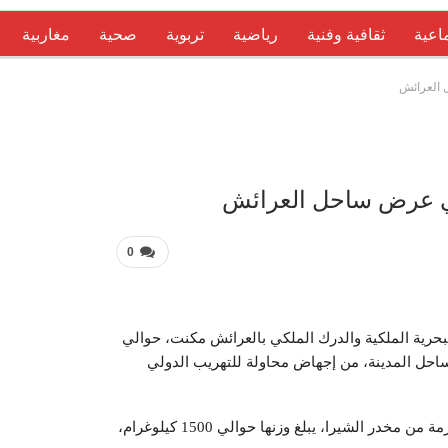
اعية
ثقافية وفنية
رياضية
تربوية
صحية
مغاربية
 العرائش
عربية 
ي عرض ساحل العرائش
0
حرية الملكية والدرك الملكي بالعرائش مكنت، حوالي
احل المدينة، من إجهاض محاولة للتهريب الدولي
وأوضح المصدر نفسه، أنه تم خلال هذه العملية، حجز 43 حزمة من مخدر الشيرا، يبلغ وزنها حوالي 1500 كيلوغرام،