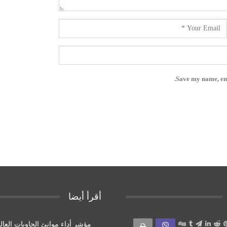
Save my name, ema
أقرأ أيضا
مؤشر أداء موانئ الحاويات العال