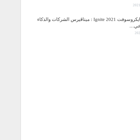
مؤتمر مايكروسوفت Ignite 2021 : ميتاڤيرس الشركات والذكاء
اعي…